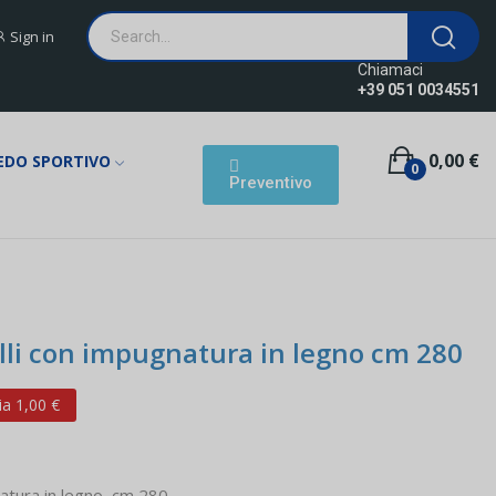
Sign in
Chiamaci
+39 051 0034551
0,00 €
EDO SPORTIVO
0
Preventivo
elli con impugnatura in legno cm 280
a 1,00 €
natura in legno, cm 280.