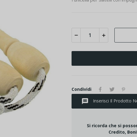
Condividi
message
Inserisci Il Prodotto N
Si ricorda che si poss
Credito, Boni