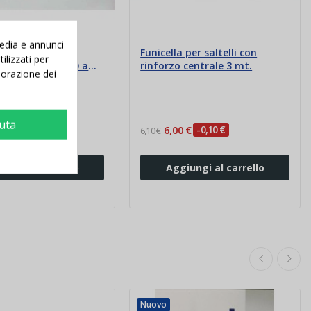
media e annunci
n nylon colorato
Funicella per saltelli con
ilizzati per
iatta - da cm 50 a
rinforzo centrale 3 mt.
aborazione dei
iuta
 €
-1,32 €
6,00 €
-0,10 €
6,10 €
iungi al carrello
Aggiungi al carrello
Nuovo