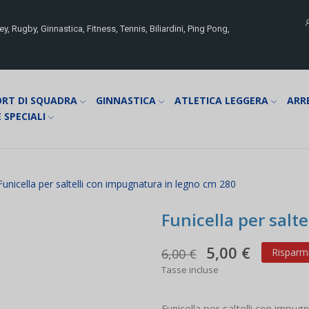
y, Rugby, Ginnastica, Fitness, Tennis, Biliardini, Ping Pong,
ORT DI SQUADRA
GINNASTICA
ATLETICA LEGGERA
ARR
 SPECIALI
Funicella per saltelli con impugnatura in legno cm 280
Funicella per salt
5,00 €
6,00 €
Risparmi
Tasse incluse
Funicella per saltelli con impug