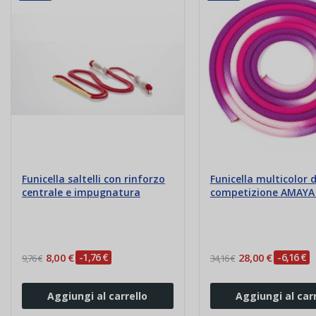
Funicella saltelli con rinforzo
Funicella multicolor 
centrale e impugnatura
competizione AMAYA 
8,00 €
-1,76 €
28,00 €
-6,16 €
9,76 €
34,16 €
Aggiungi al carrello
Aggiungi al carr