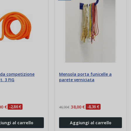
a da competizione
Mensola porta funicelle a
. 3 FIG
parete verniciata
00 €
-2,86 €
38,00 €
-8,36 €
46,36 €
iungi al carrello
Aggiungi al carrello