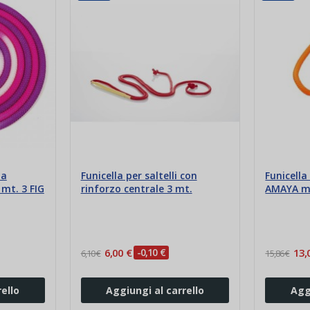
da
Funicella per saltelli con
Funicell
mt. 3 FIG
rinforzo centrale 3 mt.
AMAYA mt
6,00 €
-0,10 €
13,
6,10 €
15,86 €
ello
Aggiungi al carrello
Agg