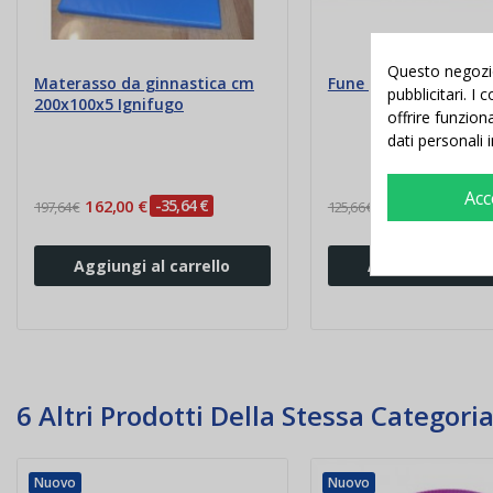
Questo negozio 
Materasso da ginnastica cm
Fune palco di salita M
pubblicitari. I
200x100x5 Ignifugo
offrire funzion
dati personali 
Acc
162,00 €
-35,64 €
108,00 €
-17,66
197,64 €
125,66 €
Aggiungi al carrello
Aggiungi al carr
6 Altri Prodotti Della Stessa Categoria
Nuovo
Nuovo