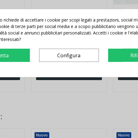
richiede di accettare i cookie per scopi legati a prestazioni, social 
t. 5
Corda per tiro alla fune mt.
Cerchio i
 cookie di terze parti per social media e a scopo pubblicitario vengono ut
15
sezione p
alità social e annunci pubblicitari personalizzati. Accetti i cookie e l'el
cm 80
interessati?
etta
Configura
Rif
 €
104,00 €
-36,30 €
6,00
140,30 €
7,32 €
ello
Aggiungi al carrello
Agg
:
Nuovo
Nuovo