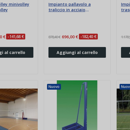
lley minivolley
Impianto pallavolo a
Impi
lley
traliccio in acciaio
tras
trasportabile
aut
0 €
-141,68 €
696,00 €
-182,40 €
878,40 €
1.178,
i al carrello
Aggiungi al carrello
Nuovo
Nuov