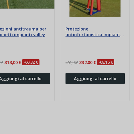
ezioni antitrauma per
Protezione
onetti impianti volley
antinfortunistica impianto
volley a traliccio
313,00 €
-60,32 €
332,00 €
-68,16 €
 €
400,16 €
Aggiungi al carrello
Aggiungi al carrello