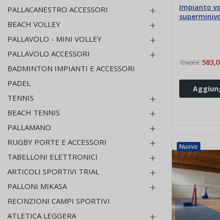
Impianto vo
PALLACANESTRO ACCESSORI

superminivo
BEACH VOLLEY

PALLAVOLO - MINI VOLLEY

PALLAVOLO ACCESSORI

583,0
724,68 €
BADMINTON IMPIANTI E ACCESSORI
PADEL
Aggiung
TENNIS

BEACH TENNIS

PALLAMANO

RUGBY PORTE E ACCESSORI

Nuovo
TABELLONI ELETTRONICI

ARTICOLI SPORTIVI TRIAL

PALLONI MIKASA

RECINZIONI CAMPI SPORTIVI
ATLETICA LEGGERA
