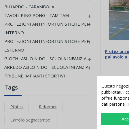
BILIARDO - CARAMBOLA
TAVOLI PING PONG - TAM TAM

PROTEZIONI ANTINFORTUNISTICHE PER

INTERNO
PROTEZIONI ANTINFORTUNISTICHE PER

ESTERNO
Protezioni 
pallavolo a 
GIOCHI ASILO NIDO - SCUOLA INFANZIA

alluminio
ARREDO ASILO NIDO - SCUOLA INFANZIA

TRIBUNE IMPIANTI SPORTIVI
655,0
784,46 €
Questo negozio 
Tags
pubblicitari. I
offrire funzion
Aggiung
dati personali 
Pilates
Reformer
Acc
Carrello Segnacampo