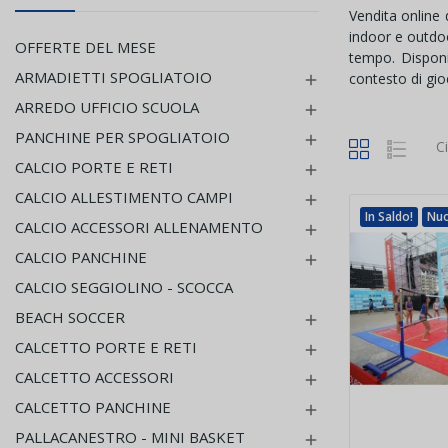
Vendita online d
indoor e outdoo
OFFERTE DEL MESE
tempo. Disponib
ARMADIETTI SPOGLIATOIO
contesto di gio

ARREDO UFFICIO SCUOLA

PANCHINE PER SPOGLIATOIO

C
CALCIO PORTE E RETI

CALCIO ALLESTIMENTO CAMPI

In Saldo!
Nu
CALCIO ACCESSORI ALLENAMENTO

CALCIO PANCHINE

CALCIO SEGGIOLINO - SCOCCA
BEACH SOCCER

CALCETTO PORTE E RETI

CALCETTO ACCESSORI

CALCETTO PANCHINE

PALLACANESTRO - MINI BASKET
