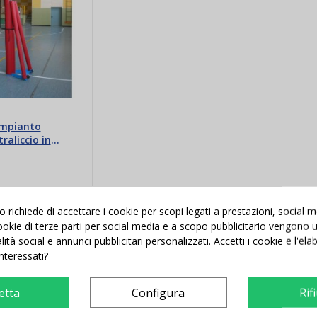
impianto
traliccio in
0 €
-129,46 €
richiede di accettare i cookie per scopi legati a prestazioni, social 
 cookie di terze parti per social media e a scopo pubblicitario vengono ut
alità social e annunci pubblicitari personalizzati. Accetti i cookie e l'el
i al carrello
interessati?
etta
Configura
Rif