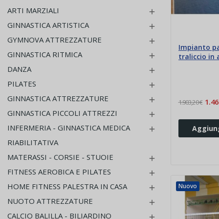
ARTI MARZIALI

GINNASTICA ARTISTICA

GYMNOVA ATTREZZATURE

Impianto pa
GINNASTICA RITMICA

traliccio in
portazavor
DANZA

PILATES

GINNASTICA ATTREZZATURE

1.46
1.903,20 €
GINNASTICA PICCOLI ATTREZZI

INFERMERIA - GINNASTICA MEDICA
Aggiung

RIABILITATIVA
MATERASSI - CORSIE - STUOIE

FITNESS AEROBICA E PILATES

HOME FITNESS PALESTRA IN CASA
Nuovo

NUOTO ATTREZZATURE

CALCIO BALILLA - BILIARDINO
