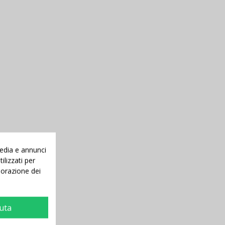
media e annunci
ilizzati per
aborazione dei
iuta