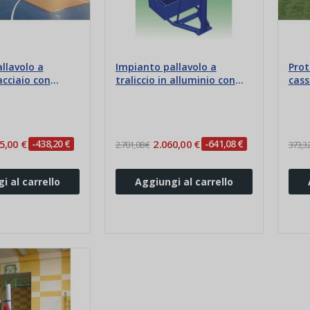
llavolo a
Impianto pallavolo a
Prot
 acciaio con
traliccio in alluminio con
cass
ra
portazavorra
5,00 €
-438,20 €
2.060,00 €
-641,08 €
2.701,08 €
373,32
i al carrello
Aggiungi al carrello