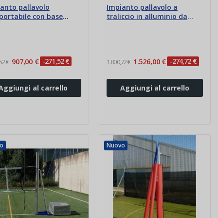
anto pallavolo
Impianto pallavolo a
portabile con base
traliccio in alluminio da
ozavorrata
competizione
907,00 €
-271,52 €
1.526,00 €
-274,72 €
52 €
1.800,72 €
Aggiungi al carrello
Aggiungi al carrello
o
Nuovo