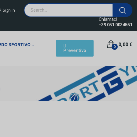
Sign in
Chiamaci
+39 051 0034551
0,00 €
EDO SPORTIVO
0
Preventivo
i