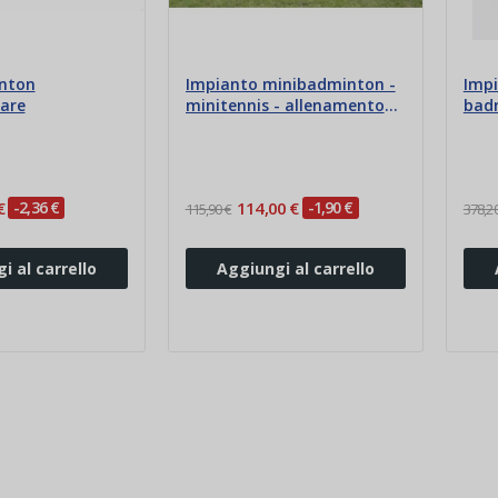
nton
Impianto minibadminton -
Imp
are
minitennis - allenamento
bad
calcio
€
-2,36 €
114,00 €
-1,90 €
115,90 €
378,20
i al carrello
Aggiungi al carrello