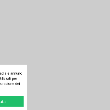
media e annunci
ilizzati per
aborazione dei
iuta