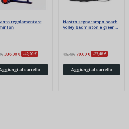
ianto regolamentare
Nastro segnacampo beach
minton
volley badminton e green
volley
336,00 €
-42,20 €
79,00 €
-23,48 €
 €
102,48 €
Aggiungi al carrello
Aggiungi al carrello