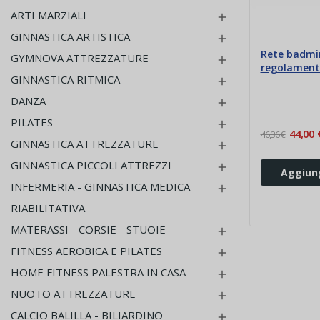
ARTI MARZIALI

GINNASTICA ARTISTICA

Rete badmi
GYMNOVA ATTREZZATURE

regolament
GINNASTICA RITMICA

DANZA

PILATES

44,00 
46,36 €
GINNASTICA ATTREZZATURE

GINNASTICA PICCOLI ATTREZZI

Aggiung
INFERMERIA - GINNASTICA MEDICA

RIABILITATIVA
MATERASSI - CORSIE - STUOIE

FITNESS AEROBICA E PILATES

HOME FITNESS PALESTRA IN CASA

NUOTO ATTREZZATURE

CALCIO BALILLA - BILIARDINO
