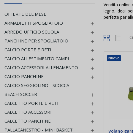
Vendita online 
legno. Ideali pe
OFFERTE DEL MESE
perfette per all
ARMADIETTI SPOGLIATOIO

ARREDO UFFICIO SCUOLA

C
PANCHINE PER SPOGLIATOIO

CALCIO PORTE E RETI

CALCIO ALLESTIMENTO CAMPI
Nuovo

CALCIO ACCESSORI ALLENAMENTO

CALCIO PANCHINE

CALCIO SEGGIOLINO - SCOCCA
BEACH SOCCER

CALCETTO PORTE E RETI

CALCETTO ACCESSORI

CALCETTO PANCHINE

PALLACANESTRO - MINI BASKET

Volano gar