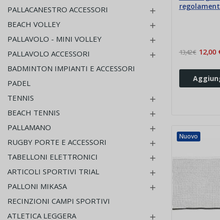
regolament
PALLACANESTRO ACCESSORI

BEACH VOLLEY

PALLAVOLO - MINI VOLLEY

12,00 
13,42 €
PALLAVOLO ACCESSORI

BADMINTON IMPIANTI E ACCESSORI
Aggiung
PADEL
TENNIS

BEACH TENNIS

PALLAMANO

Nuovo
RUGBY PORTE E ACCESSORI

TABELLONI ELETTRONICI

ARTICOLI SPORTIVI TRIAL

PALLONI MIKASA

RECINZIONI CAMPI SPORTIVI
ATLETICA LEGGERA
