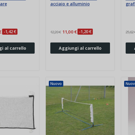
are
acciaio e alluminio
graf
€
-1,42 €
11,00 €
-1,20 €
12,20 €
25,62 
i al carrello
Aggiungi al carrello
Nuovo
Nuov