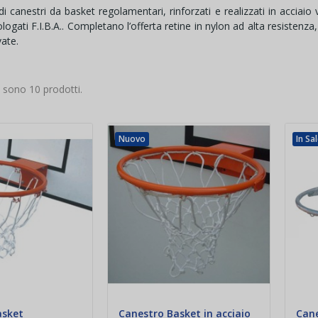
i canestri da basket regolamentari, rinforzati e realizzati in acciaio v
ogati F.I.B.A.. Completano l’offerta retine in nylon ad alta resistenza,
vate.
i sono 10 prodotti.
Nuovo
In Sa
asket
Canestro Basket in acciaio
Cane