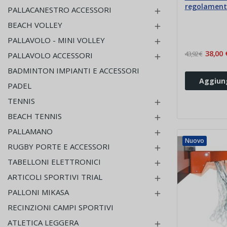
regolament
PALLACANESTRO ACCESSORI

BEACH VOLLEY

PALLAVOLO - MINI VOLLEY

38,00 
43,92 €
PALLAVOLO ACCESSORI

BADMINTON IMPIANTI E ACCESSORI
Aggiung
PADEL
TENNIS

BEACH TENNIS

PALLAMANO

Nuovo
RUGBY PORTE E ACCESSORI

TABELLONI ELETTRONICI

ARTICOLI SPORTIVI TRIAL

PALLONI MIKASA

RECINZIONI CAMPI SPORTIVI
ATLETICA LEGGERA
