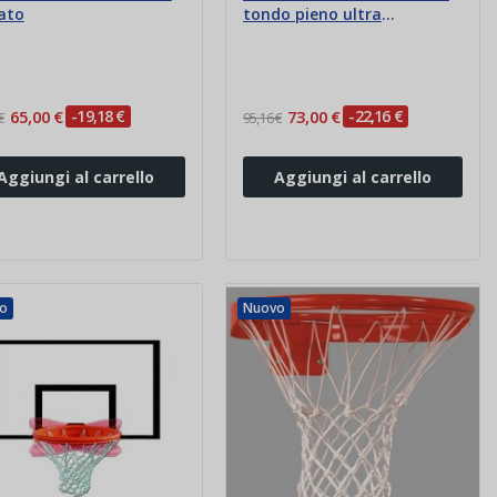
ato
tondo pieno ultra
resistente
65,00 €
-19,18 €
73,00 €
-22,16 €
€
95,16 €
Aggiungi al carrello
Aggiungi al carrello
o
Nuovo