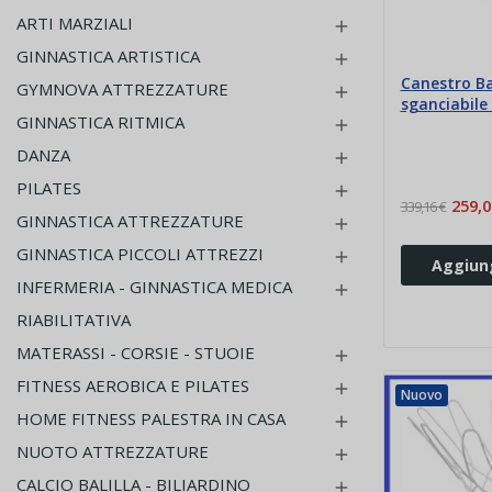
ARTI MARZIALI

GINNASTICA ARTISTICA

Canestro Ba
GYMNOVA ATTREZZATURE

sganciabile
GINNASTICA RITMICA

DANZA

PILATES

259,0
339,16 €
GINNASTICA ATTREZZATURE

GINNASTICA PICCOLI ATTREZZI

Aggiung
INFERMERIA - GINNASTICA MEDICA

RIABILITATIVA
MATERASSI - CORSIE - STUOIE

FITNESS AEROBICA E PILATES

Nuovo
HOME FITNESS PALESTRA IN CASA

NUOTO ATTREZZATURE

CALCIO BALILLA - BILIARDINO
