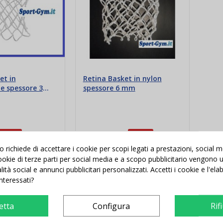
et in
Retina Basket in nylon
ne spessore 3
spessore 6 mm
-0,88 €
10,00 €
-2,20 €
12,20 €
richiede di accettare i cookie per scopi legati a prestazioni, social 
 cookie di terze parti per social media e a scopo pubblicitario vengono ut
i al carrello
Aggiungi al carrello
alità social e annunci pubblicitari personalizzati. Accetti i cookie e l'el
interessati?
etta
Configura
Rif