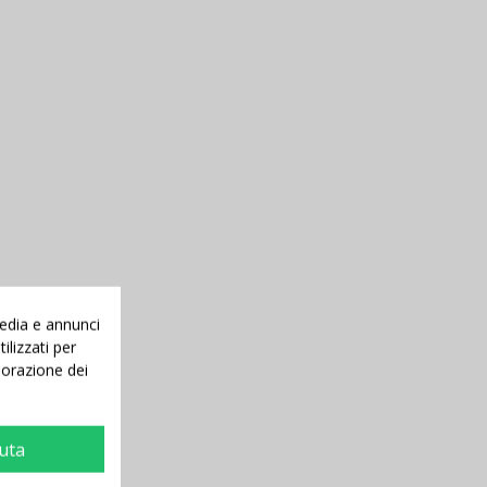
media e annunci
ilizzati per
aborazione dei
iuta