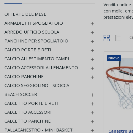
Vendita online d
con molle, omol
OFFERTE DEL MESE
prestazioni ele
ARMADIETTI SPOGLIATOIO

ARREDO UFFICIO SCUOLA

C
PANCHINE PER SPOGLIATOIO

CALCIO PORTE E RETI

CALCIO ALLESTIMENTO CAMPI
Nuovo

CALCIO ACCESSORI ALLENAMENTO

CALCIO PANCHINE

CALCIO SEGGIOLINO - SCOCCA
BEACH SOCCER

CALCETTO PORTE E RETI

CALCETTO ACCESSORI

CALCETTO PANCHINE

PALLACANESTRO - MINI BASKET

Canestro B