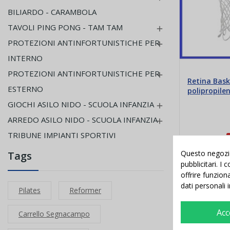
BILIARDO - CARAMBOLA
TAVOLI PING PONG - TAM TAM

PROTEZIONI ANTINFORTUNISTICHE PER

INTERNO
PROTEZIONI ANTINFORTUNISTICHE PER

Retina Bask
ESTERNO
polipropile
mm
GIOCHI ASILO NIDO - SCUOLA INFANZIA

ARREDO ASILO NIDO - SCUOLA INFANZIA

TRIBUNE IMPIANTI SPORTIVI
4,00 €
4,88 €
Questo negozio 
Tags
pubblicitari. I
Aggiung
offrire funzion
dati personali 
Pilates
Reformer
Acc
Carrello Segnacampo