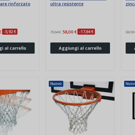
are rinforzato
ultra resistente
zinc
€
-5,92 €
58,00 €
-17,64 €
75,64 €
84,18 
i al carrello
Aggiungi al carrello
Nuovo
Nuov