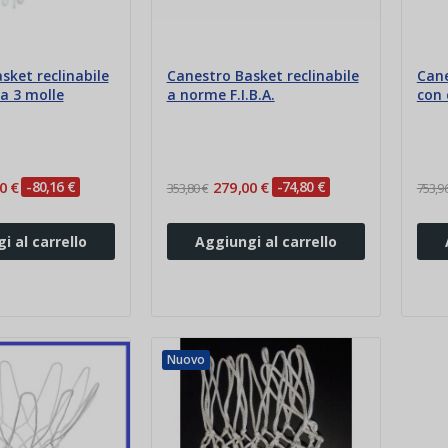
sket reclinabile
Canestro Basket reclinabile
Cane
 a 3 molle
a norme F.I.B.A.
con 
0 €
-80,16 €
279,00 €
-74,80 €
353,80 €
753,96
i al carrello
Aggiungi al carrello
Nuovo