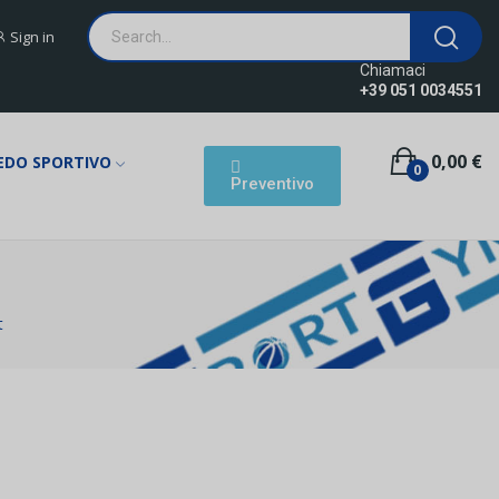
Sign in
Chiamaci
+39 051 0034551
0,00 €
EDO SPORTIVO
0
Preventivo
t