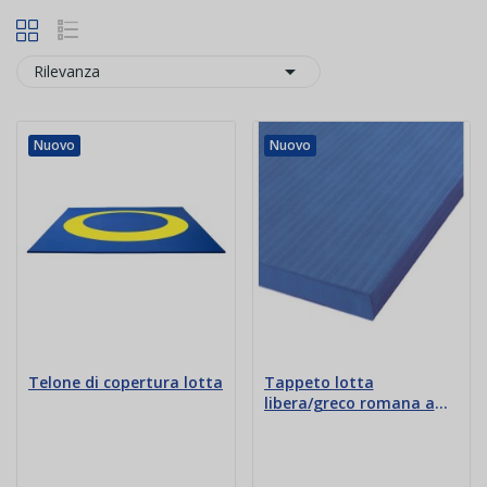

Rilevanza
Nuovo
Nuovo
Telone di copertura lotta
Tappeto lotta
libera/greco romana a
fondo liscio