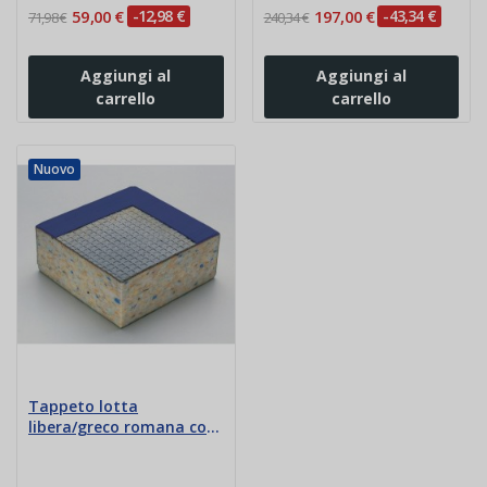
59,00 €
-12,98 €
197,00 €
-43,34 €
71,98 €
240,34 €
Aggiungi al
Aggiungi al
carrello
carrello
Nuovo
Tappeto lotta
libera/greco romana con
fondo antiscivolo