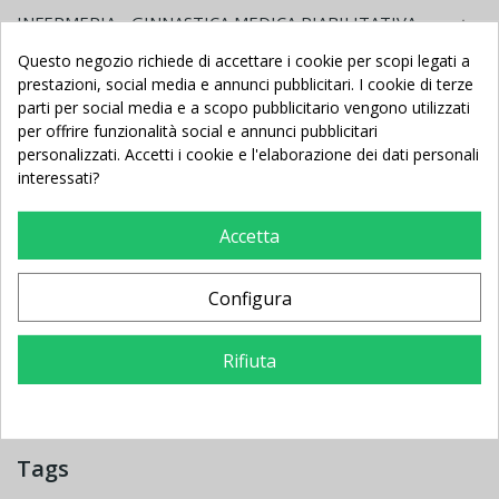
INFERMERIA - GINNASTICA MEDICA RIABILITATIVA

MATERASSI - CORSIE - STUOIE

Questo negozio richiede di accettare i cookie per scopi legati a
prestazioni, social media e annunci pubblicitari. I cookie di terze
FITNESS AEROBICA E PILATES

parti per social media e a scopo pubblicitario vengono utilizzati
HOME FITNESS PALESTRA IN CASA

per offrire funzionalità social e annunci pubblicitari
personalizzati. Accetti i cookie e l'elaborazione dei dati personali
NUOTO ATTREZZATURE

interessati?
CALCIO BALILLA - BILIARDINO

BILIARDO - CARAMBOLA
Accetta
TAVOLI PING PONG - TAM TAM

PROTEZIONI ANTINFORTUNISTICHE PER INTERNO

Configura
PROTEZIONI ANTINFORTUNISTICHE PER ESTERNO

GIOCHI ASILO NIDO - SCUOLA INFANZIA
Rifiuta

ARREDO ASILO NIDO - SCUOLA INFANZIA

TRIBUNE IMPIANTI SPORTIVI
Tags