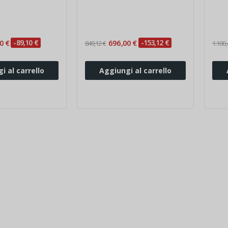
zoccolo
zocc
0 €
-89,10 €
696,00 €
-153,12 €
849,12 €
1.100,
i al carrello
Aggiungi al carrello