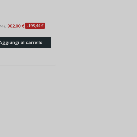
olo
902,00 €
-198,44 €
44 €
Aggiungi al carrello