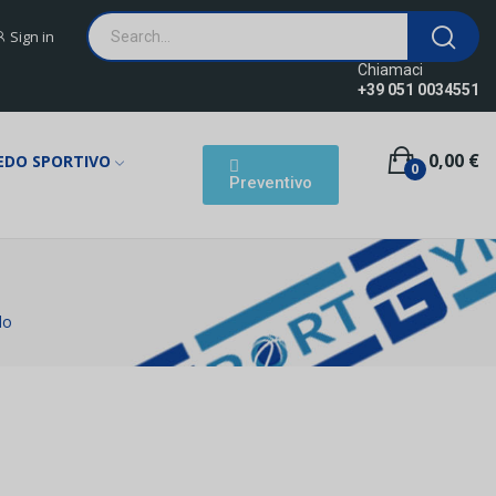
Sign in
Chiamaci
+39 051 0034551
0,00 €
EDO SPORTIVO
0
Preventivo
lo