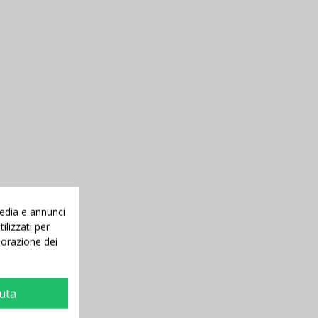
media e annunci
ilizzati per
aborazione dei
iuta