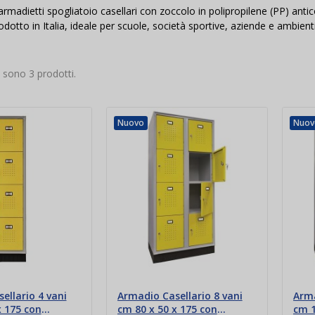
rmadietti spogliatoio casellari con zoccolo in polipropilene (PP) antico
otto in Italia, ideale per scuole, società sportive, aziende e ambienti c
i sono 3 prodotti.
Nuovo
Nuov
ellario 4 vani
Armadio Casellario 8 vani
Arma
x 175 con
cm 80 x 50 x 175 con
cm 1