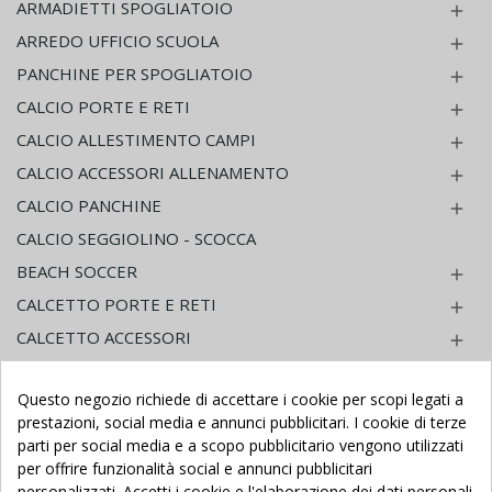
ARMADIETTI SPOGLIATOIO

ARREDO UFFICIO SCUOLA

PANCHINE PER SPOGLIATOIO

CALCIO PORTE E RETI

CALCIO ALLESTIMENTO CAMPI

CALCIO ACCESSORI ALLENAMENTO

CALCIO PANCHINE

CALCIO SEGGIOLINO - SCOCCA
BEACH SOCCER

CALCETTO PORTE E RETI

CALCETTO ACCESSORI

CALCETTO PANCHINE

Questo negozio richiede di accettare i cookie per scopi legati a
PALLACANESTRO - MINI BASKET

prestazioni, social media e annunci pubblicitari. I cookie di terze
PALLACANESTRO ACCESSORI

parti per social media e a scopo pubblicitario vengono utilizzati
per offrire funzionalità social e annunci pubblicitari
BEACH VOLLEY

personalizzati. Accetti i cookie e l'elaborazione dei dati personali