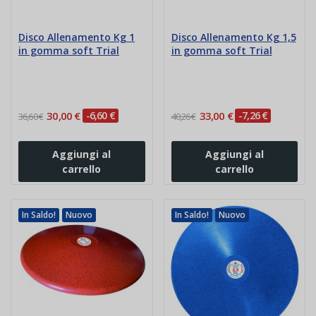
Disco Allenamento Kg 1
Disco Allenamento Kg 1,5
in gomma soft Trial
in gomma soft Trial
30,00 €
-6,60 €
33,00 €
-7,26 €
36,60 €
40,26 €
Aggiungi al
Aggiungi al
carrello
carrello
In Saldo!
Nuovo
In Saldo!
Nuovo