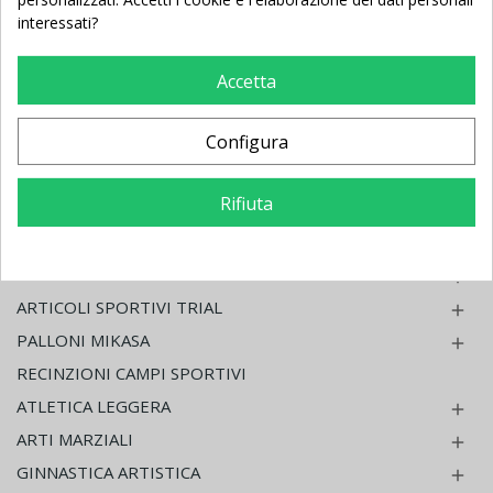
PALLAVOLO - MINI VOLLEY

interessati?
PALLAVOLO ACCESSORI

BADMINTON IMPIANTI E ACCESSORI
Accetta
PADEL
Configura
TENNIS

BEACH TENNIS

Rifiuta
PALLAMANO

RUGBY PORTE E ACCESSORI

TABELLONI ELETTRONICI

ARTICOLI SPORTIVI TRIAL

PALLONI MIKASA

RECINZIONI CAMPI SPORTIVI
ATLETICA LEGGERA

ARTI MARZIALI

GINNASTICA ARTISTICA
