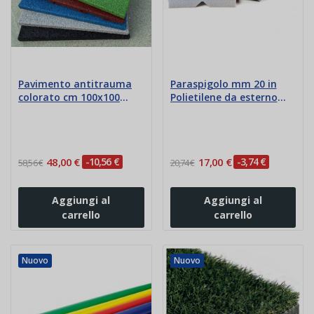
Pavimento antitrauma
Paraspigolo mm 20 in
colorato cm 100x100
Polietilene da esterno
spess. da 2 a 3,5 cm
non Ignifugo
48,00 €
-10,56 €
17,00 €
-3,74 €
58,56 €
20,74 €
Aggiungi al
Aggiungi al
carrello
carrello
Nuovo
Nuovo