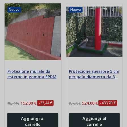
Nuovo
Nuovo
Protezione murale da
Protezione spessore 5 cm
esterno in gomma EPDM
per palo diametro da 35
a 60 cm
152,00 €
-33,44 €
524,00 €
-433,70 €
185,44 €
957,70 €
Aggiungi al
Aggiungi al
carrello
carrello