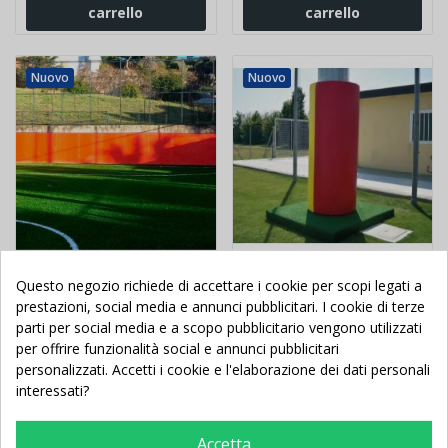
carrello
carrello
Nuovo
Nuovo
Questo negozio richiede di accettare i cookie per scopi legati a
Protezione murale -
Protezione spessore 10
prestazioni, social media e annunci pubblicitari. I cookie di terze
Conforme Lega
cm per palo diametro da
parti per social media e a scopo pubblicitario vengono utilizzati
Nazionale Dilettanti
35 a 60 cm
per offrire funzionalità social e annunci pubblicitari
personalizzati. Accetti i cookie e l'elaborazione dei dati personali
interessati?
169,00 €
-20,10 €
710,00 €
-449,00 €
189,10 €
1.159,00 €
Accetta