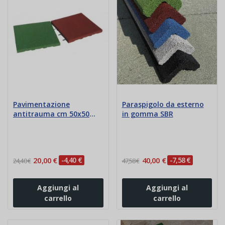
Pavimentazione
Paraspigolo da esterno
antitrauma cm 50x50
in gomma SBR
spessore cm 6-7-8
20,00 €
-4,40 €
40,00 €
-7,58 €
24,40 €
47,58 €
Aggiungi al
Aggiungi al
carrello
carrello