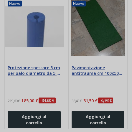
Nuovo
Nuovo
Protezione spessore 5 cm
Pavimentazione
per palo diametro da 5 a
antitrauma cm 100x50
30 cm
spessore cm 4-4,5-5
185,00 €
-34,60 €
31,50 €
-6,93 €
219,60 €
38,43 €
Aggiungi al
Aggiungi al
carrello
carrello