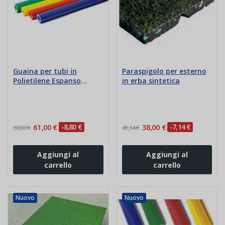
Guaina per tubi in
Paraspigolo per esterno
Polietilene Espanso
in erba sintetica
Ignifugo mm 15
61,00 €
-8,80 €
38,00 €
-7,14 €
69,80 €
45,14 €
Aggiungi al
Aggiungi al
carrello
carrello
Nuovo
Nuovo