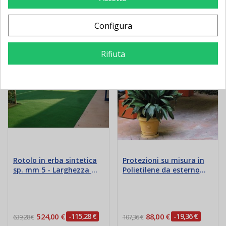
Aggiungi al
Aggiungi al
carrello
carrello
Configura
Nuovo
Nuovo
Rifiuta
Rotolo in erba sintetica
Protezioni su misura in
sp. mm 5 - Larghezza mt
Polietilene da esterno
4
non Ignifugo
524,00 €
-115,28 €
88,00 €
-19,36 €
639,28 €
107,36 €