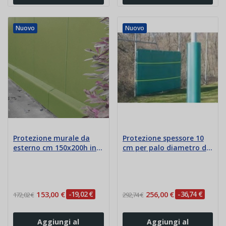
Nuovo
Nuovo
Protezione murale da
Protezione spessore 10
esterno cm 150x200h in
cm per palo diametro da
Polietilene
5 a 30 cm
153,00 €
-19,02 €
256,00 €
-36,74 €
172,02 €
292,74 €
Aggiungi al
Aggiungi al