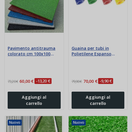
Pavimento antitrauma
Guaina per tubi in
colorato cm 100x100
Polietilene Espanso
spess. da 4 a 5,5 cm
Ignifugo mm 18
60,00 €
-13,20 €
70,00 €
-9,90 €
73,20 €
79,90 €
Aggiungi al
Aggiungi al
carrello
carrello
Nuovo
Nuovo