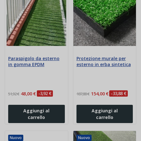
Paraspigolo da esterno
Protezione murale per
in gomma EPDM
esterno in erba sintetica
48,00 €
-3,92 €
154,00 €
-33,88 €
51,92 €
187,88 €
Aggiungi al
Aggiungi al
carrello
carrello
Nuovo
Nuovo