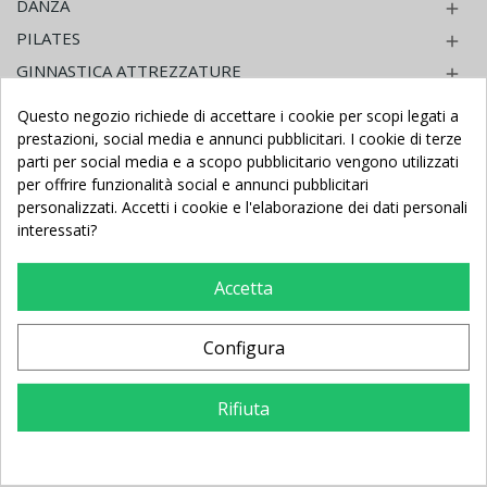
DANZA

PILATES

GINNASTICA ATTREZZATURE

GINNASTICA PICCOLI ATTREZZI

Questo negozio richiede di accettare i cookie per scopi legati a
INFERMERIA - GINNASTICA MEDICA RIABILITATIVA
prestazioni, social media e annunci pubblicitari. I cookie di terze

parti per social media e a scopo pubblicitario vengono utilizzati
MATERASSI - CORSIE - STUOIE

per offrire funzionalità social e annunci pubblicitari
FITNESS AEROBICA E PILATES

personalizzati. Accetti i cookie e l'elaborazione dei dati personali
interessati?
HOME FITNESS PALESTRA IN CASA

NUOTO ATTREZZATURE

Accetta
CALCIO BALILLA - BILIARDINO

BILIARDO - CARAMBOLA
Configura
TAVOLI PING PONG - TAM TAM

PROTEZIONI ANTINFORTUNISTICHE PER INTERNO

Rifiuta
PROTEZIONI ANTINFORTUNISTICHE PER ESTERNO

GIOCHI ASILO NIDO - SCUOLA INFANZIA
