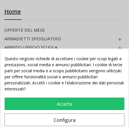
Home
OFFERTE DEL MESE
ARMADIETTI SPOGLIATOIO

ARREDO UFFICIO SCUOLA

PANCHINE PER SPOGLIATOIO

Questo negozio richiede di accettare i cookie per scopi legati a
CALCIO PORTE E RETI
prestazioni, social media e annunci pubblicitari. I cookie di terze

parti per social media e a scopo pubblicitario vengono utilizzati
CALCIO ALLESTIMENTO CAMPI

per offrire funzionalità social e annunci pubblicitari
CALCIO ACCESSORI ALLENAMENTO
personalizzati. Accetti i cookie e l'elaborazione dei dati personali

interessati?
CALCIO PANCHINE

CALCIO SEGGIOLINO - SCOCCA
Accetta
BEACH SOCCER

CALCETTO PORTE E RETI

Configura
CALCETTO ACCESSORI
