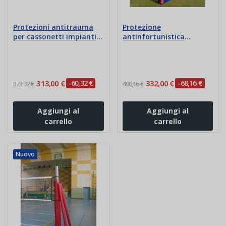
Protezioni antitrauma
Protezione
per cassonetti impianti
antinfortunistica
volley
impianto volley a
traliccio
313,00 €
-60,32 €
332,00 €
-68,16 €
373,32 €
400,16 €
Aggiungi al
Aggiungi al
carrello
carrello
Nuovo