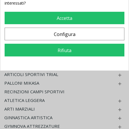
interessati?
PALLAVOLO ACCESSORI

BADMINTON IMPIANTI E ACCESSORI
Accetta
PADEL
TENNIS

Configura
BEACH TENNIS

PALLAMANO

Rifiuta
RUGBY PORTE E ACCESSORI

TABELLONI ELETTRONICI

ARTICOLI SPORTIVI TRIAL

PALLONI MIKASA

RECINZIONI CAMPI SPORTIVI
ATLETICA LEGGERA

ARTI MARZIALI

GINNASTICA ARTISTICA

GYMNOVA ATTREZZATURE
