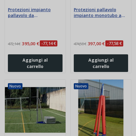
Protezioni impianto
Protezioni pallavolo
pallavolo da
impianto monotubo a
competizione monotubo
norme F.I.V.B.
395,00 €
-77,14 €
397,00 €
-77,58 €
472,14 €
474,58 €
Aggiungi al
Aggiungi al
carrello
carrello
Nuovo
Nuovo