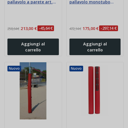
pallavolo a parete art.
pallavolo monotubo
SG5010
spessore 2 cm
213,00 €
-45,64 €
175,00 €
-297,14 €
258,64 €
472,14 €
Aggiungi al
Aggiungi al
carrello
carrello
Nuovo
Nuovo