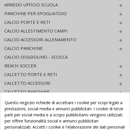
ARREDO UFFICIO SCUOLA

PANCHINE PER SPOGLIATOIO

CALCIO PORTE E RETI

CALCIO ALLESTIMENTO CAMPI

CALCIO ACCESSORI ALLENAMENTO

CALCIO PANCHINE

CALCIO SEGGIOLINO - SCOCCA
BEACH SOCCER

CALCETTO PORTE E RETI

CALCETTO ACCESSORI

CALCETTO PANCHINE

PALLACANESTRO - MINI BASKET

Questo negozio richiede di accettare i cookie per scopi legati a
prestazioni, social media e annunci pubblicitari. I cookie di terze
PALLACANESTRO ACCESSORI

parti per social media e a scopo pubblicitario vengono utilizzati
BEACH VOLLEY

per offrire funzionalità social e annunci pubblicitari
PALLAVOLO - MINI VOLLEY
personalizzati. Accetti i cookie e l'elaborazione dei dati personali
