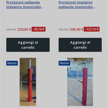
Protezioni pallavolo
Protezioni impianto
impianto monotubo
pallavolo monotubo
spessore 3 cm
spessore 5 cm
233,00 €
-45,16 €
345,00 €
-127,14 €
278,16 €
472,14 €
Aggiungi al
Aggiungi al
carrello
carrello
Nuovo
Nuovo