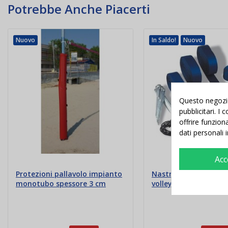
Potrebbe Anche Piacerti
Nuovo
In Saldo!
Nuovo
Questo negozio 
pubblicitari. I
offrire funzion
dati personali 
Acc
Protezioni pallavolo impianto
Nastro segnacampo 
monotubo spessore 3 cm
volley badminton e g
volley