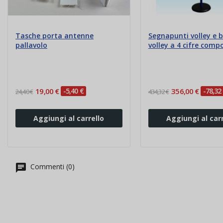
Tasche porta antenne
Segnapunti volley e 
pallavolo
volley a 4 cifre compo
19,00 €
-5,40 €
356,00 €
-78,32
24,40 €
434,32 €
Aggiungi al carrello
Aggiungi al carr
Commenti (0)