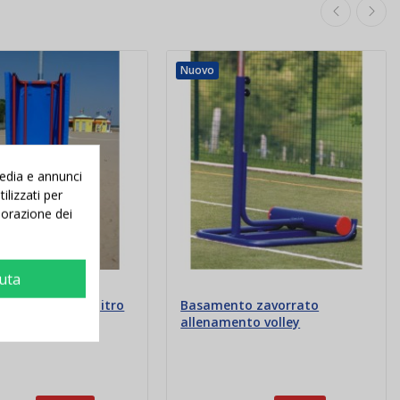
Nuovo
media e annunci
ilizzati per
aborazione dei
iuta
ne palchetto arbitro
Basamento zavorrato
lley monopalo
allenamento volley