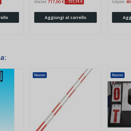
717,00 €
-157,74 €
40
874,74 €
528,26 €
ello
Aggiungi al carrello
Agg
a:
Nuovo
Nuovo