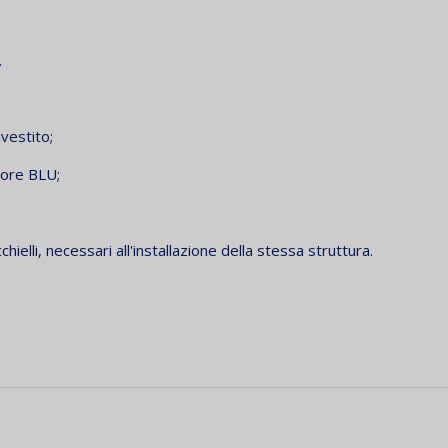
.
ivestito;
lore BLU;
hielli, necessari all'installazione della stessa struttura.