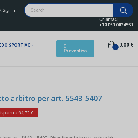
Sign in
Chiamaci
+39 051 0034551
0,00 €
EDO SPORTIVO
0
Preventivo
to arbitro per art. 5543-5407
isparmia 64,72 €
lone art. 5543 - 5407. Rivestimento in pvc, colore blu