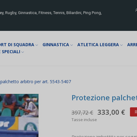
y, Rugby, Ginnastica, Fitness, Tennis, Biliardini, Ping Pong,
ORT DI SQUADRA
GINNASTICA
ATLETICA LEGGERA
ARR
 SPECIALI
palchetto arbitro per art. 5543-5407
Protezione palchet
333,00 €
397,72 €
R
Tasse incluse
Protezione imbottita per seggio