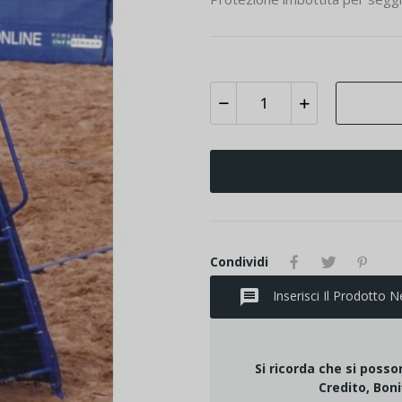
Condividi
message
Inserisci Il Prodotto N
Si ricorda che si poss
Credito, Boni