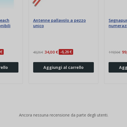
beach
Antenne pallavolo a pezzo
Segnapun
nibili
unico
numerazi
 €
34,00 €
-6,26 €
99
40,26 €
119,56 €
ello
Aggiungi al carrello
Agg
Ancora nessuna recensione da parte degli utenti.