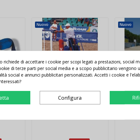
Nuovo
Nuovo
richiede di accettare i cookie per scopi legati a prestazioni, social 
 cookie di terze parti per social media e a scopo pubblicitario vengono ut
alità social e annunci pubblicitari personalizzati. Accetti i cookie e l'el
interessati?
etta
Configura
Rif
beach
Seggiolone arbitro beach
Seggiolo
reen
volley
beach vo