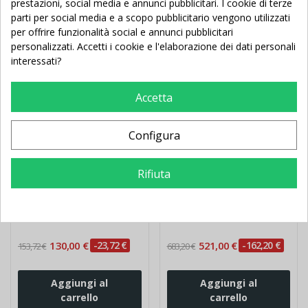
prestazioni, social media e annunci pubblicitari. I cookie di terze
parti per social media e a scopo pubblicitario vengono utilizzati
In Saldo!
Nuovo
In Saldo!
Nuovo
per offrire funzionalità social e annunci pubblicitari
personalizzati. Accetti i cookie e l'elaborazione dei dati personali
interessati?
Accetta
Configura
Supporto Mobile Danza
Specchio Danza
Rifiuta
con base maggiorata
Modulare liscio cm 100 x
170
130,00 €
-23,72 €
521,00 €
-162,20 €
153,72 €
683,20 €
Aggiungi al
Aggiungi al
carrello
carrello