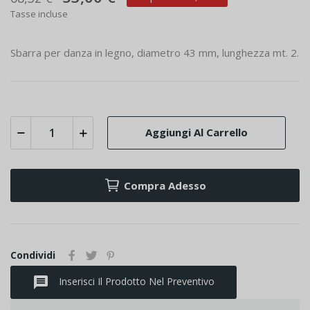
Tasse incluse
Sbarra per danza in legno, diametro 43 mm, lunghezza mt. 2.
Aggiungi Al Carrello
Compra Adesso
Condividi
message
Inserisci Il Prodotto Nel Preventivo