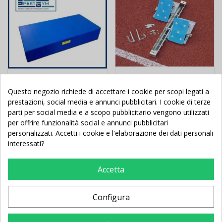
Questo negozio richiede di accettare i cookie per scopi legati a
Materasso ginnastica -
Blocco di partenza
prestazioni, social media e annunci pubblicitari. I cookie di terze
salto in alto cm
modello competion
parti per social media e a scopo pubblicitario vengono utilizzati
200x100x40 Ignifugo
blocchi alluminio
per offrire funzionalità social e annunci pubblicitari
personalizzati. Accetti i cookie e l'elaborazione dei dati personali
interessati?
460,00 €
-101,20 €
119,00 €
-35,94 €
561,20 €
154,94 €
Accetta
Aggiungi al
Aggiungi al
carrello
carrello
Configura