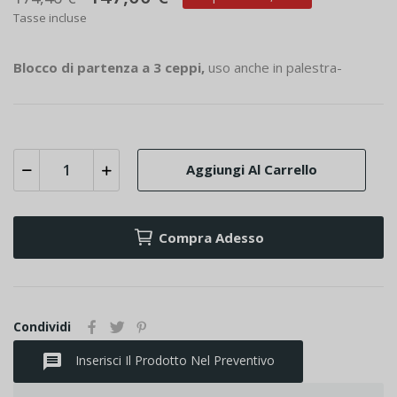
Tasse incluse
Blocco di partenza a 3 ceppi,
uso anche in palestra-
Aggiungi Al Carrello
Compra Adesso
Condividi
message
Inserisci Il Prodotto Nel Preventivo