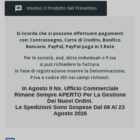
message
Inserisci Il Prodotto Nel Preventivo
Si ricorda che si possono effettuare pagamenti
con: Contrassegno, Carte di Credito, Bonifico
Bancario, PayPal, PayPal paga in 3 Rate
Per le società, asd, ditte individuali o P.iva
si può richiedere la fattura.
In fase di registrazione inserire la Denominazione,
P.Iva e codice SDI nei campi richiesti.
In Agosto Il Ns. Ufficio Commerciale
Rimane Sempre APERTO Per La Gestione
Dei Nuovi Ordini.
Le Spedizioni Sono Sospese Dal 08 Al 23
Agosto 2026