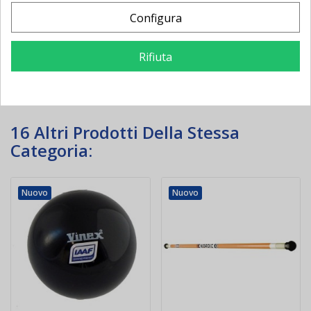
27,00 €
-5,94 €
36,00 €
-3,04 €
32,94 €
39,04 €
Configura
Aggiungi al
Aggiungi al
Rifiuta
carrello
carrello
16 Altri Prodotti Della Stessa
Categoria:
Nuovo
Nuovo