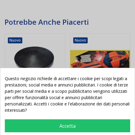
Potrebbe Anche Piacerti
Nuovo
Nuovo
Questo negozio richiede di accettare i cookie per scopi legati a
prestazioni, social media e annunci pubblicitari. I cookie di terze
parti per social media e a scopo pubblicitario vengono utilizzati
per offrire funzionalità social e annunci pubblicitari
personalizzati. Accetti i cookie e l'elaborazione dei dati personali
Lancio del disco in
VORTEX in gomma
interessati?
gomma da allenamento
propedeutico al lancio
2 Kg
del giavellotto
Accetta