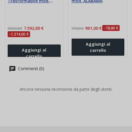
Trasformabile mod.
mod. ALABAMA
CUBISTA
7.592,00 €
961,00 €
-18,66 €
8.906,00 €
979,66 €
-1.314,00 €
Aggiungi al
Aggiungi al
carrello
carrello
Commenti (0)
Ancora nessuna recensione da parte degli utenti.