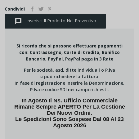
Condividi
message
Inserisci Il Prodotto Nel Preventivo
Si ricorda che si possono effettuare pagamenti
con: Contrassegno, Carte di Credito, Bonifico
Bancario, PayPal, PayPal paga in 3 Rate
Per le società, asd, ditte individuali o P.iva
si può richiedere la fattura.
In fase di registrazione inserire la Denominazione,
P.Iva e codice SDI nei campi richiesti.
In Agosto Il Ns. Ufficio Commerciale
Rimane Sempre APERTO Per La Gestione
Dei Nuovi Ordini.
Le Spedizioni Sono Sospese Dal 08 Al 23
Agosto 2026