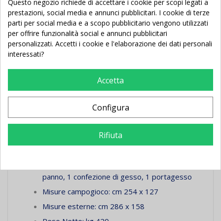
Questo negozio richiede di accettare i cookie per scopi legati a
prestazioni, social media e annunci pubblicitari. I cookie di terze
Per uso interno
parti per social media e a scopo pubblicitario vengono utilizzati
Senza gettoniera
per offrire funzionalità social e annunci pubblicitari
Ardesia mm 25 a 3 sezioni fornita con panno
personalizzati. Accetti i cookie e l'elaborazione dei dati personali
interessati?
(richiede assemblaggio)
Robuste gambe in metallo con piedino
Accetta
regolabile in acciaio cromato
Segnapunti ad incasso posizionati sui
Configura
corrimano
Accessori in dotazione: 1 coperta, 1
Rifiuta
portastecche a parete, 4 stecche, 1 set biglie
numerate, 1 triangolo, 1 spazzola per pulizia
panno, 1 confezione di gesso, 1 portagesso
Misure campogioco: cm 254 x 127
Misure esterne: cm 286 x 158
Peso Netto: kg 420