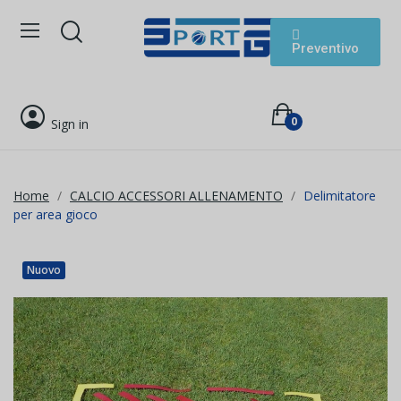
Preventivo
0
Sign in
Home
CALCIO ACCESSORI ALLENAMENTO
Delimitatore
per area gioco
Nuovo