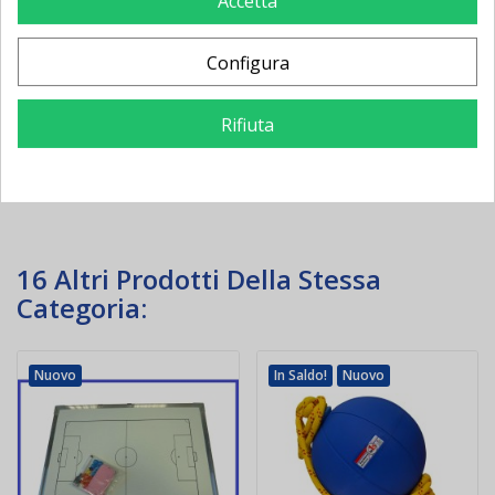
Accetta
Configura
279,00 €
-87,00 €
25,00 €
-6,72 €
366,00 €
31,72 €
Rifiuta
Aggiungi al
Aggiungi al
carrello
carrello
16 Altri Prodotti Della Stessa
Categoria:
Nuovo
In Saldo!
Nuovo