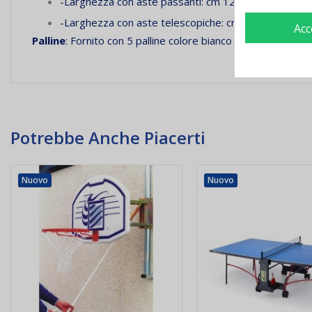
-Larghezza con aste passanti: cm 127
-
Larghezza con aste telescopiche: cm 93
Acc
Palline
: Fornito con 5 palline colore bianco
Potrebbe Anche Piacerti
Nuovo
Nuovo