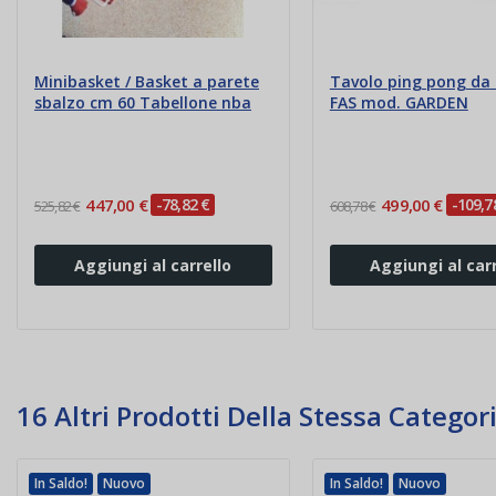
Minibasket / Basket a parete
Tavolo ping pong da 
sbalzo cm 60 Tabellone nba
FAS mod. GARDEN
447,00 €
-78,82 €
499,00 €
-109,7
525,82 €
608,78 €
Aggiungi al carrello
Aggiungi al carr
16 Altri Prodotti Della Stessa Categori
In Saldo!
Nuovo
In Saldo!
Nuovo