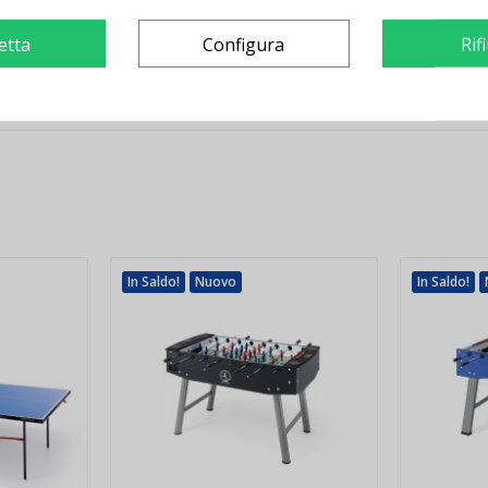
etta
Configura
Rif
In Saldo!
Nuovo
In Saldo!