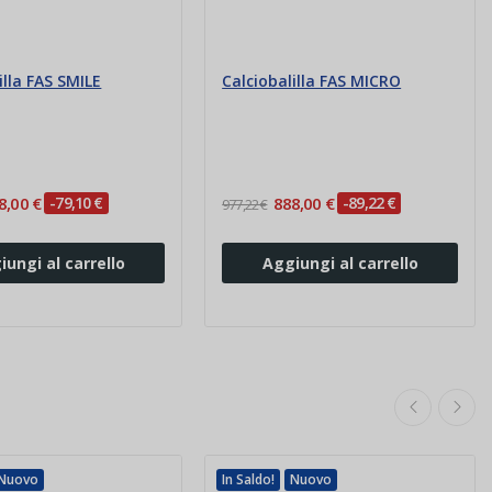
illa FAS SMILE
Calciobalilla FAS MICRO
8,00 €
-79,10 €
888,00 €
-89,22 €
977,22 €
iungi al carrello
Aggiungi al carrello
Nuovo
In Saldo!
Nuovo