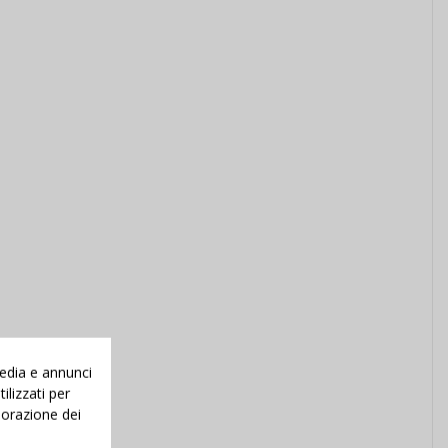
media e annunci
ilizzati per
aborazione dei