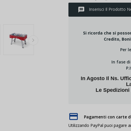
message
Inserisci Il Prodotto N
Si ricorda che si poss
Credito, Boni
Per l
In fase d
P.
In Agosto Il Ns. U
L
Le Spedizioni
Pagamenti con carte di
Utilizzando PayPal puoi pagare 