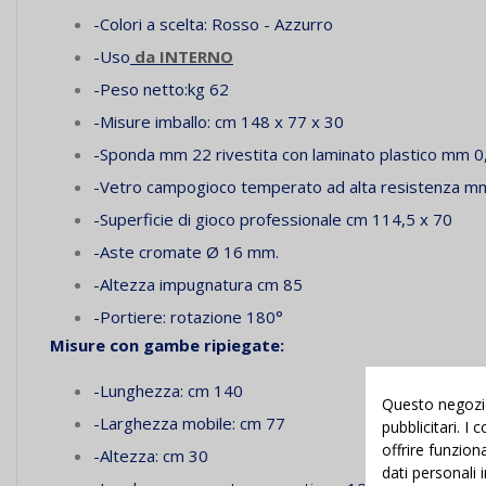
-Colori a scelta: Rosso - Azzurro
-Uso
da INTERNO
-Peso netto:kg 62
-Misure imballo: cm 148 x 77 x 30
-Sponda mm 22 rivestita con laminato plastico mm 0
-Vetro campogioco temperato ad alta resistenza m
-Superficie di gioco professionale cm 114,5 x 70
-Aste cromate Ø 16 mm.
-Altezza impugnatura cm 85
-Portiere: rotazione 180°
Misure con gambe ripiegate:
-Lunghezza: cm 140
Questo negozio 
-Larghezza mobile: cm 77
pubblicitari. I
offrire funzion
-Altezza: cm 30
dati personali 