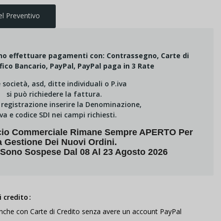
el Preventivo
ono effettuare pagamenti con: Contrassegno, Carte di
fico Bancario, PayPal, PayPal paga in 3 Rate
e società, asd, ditte individuali o P.iva
si può richiedere la fattura.
i registrazione inserire la Denominazione,
Iva e codice SDI nei campi richiesti.
fficio Commerciale Rimane Sempre APERTO Per
a Gestione Dei Nuovi Ordini.
 Sono Sospese Dal 08 Al 23 Agosto 2026
 credito
anche con Carte di Credito senza avere un account PayPal