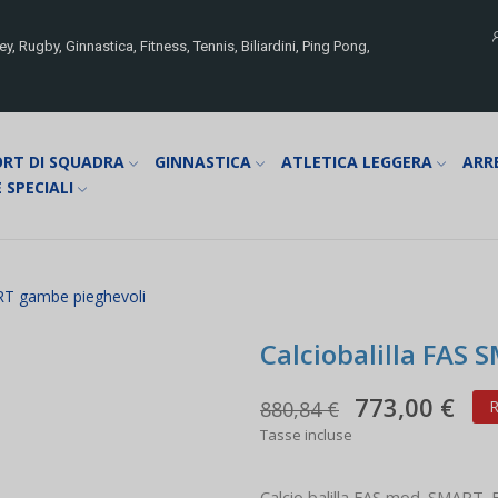
y, Rugby, Ginnastica, Fitness, Tennis, Biliardini, Ping Pong,
ORT DI SQUADRA
GINNASTICA
ATLETICA LEGGERA
ARR
 SPECIALI
ART gambe pieghevoli
Calciobalilla FAS
773,00 €
880,84 €
R
Tasse incluse
Calcio balilla FAS mod. SMART. E