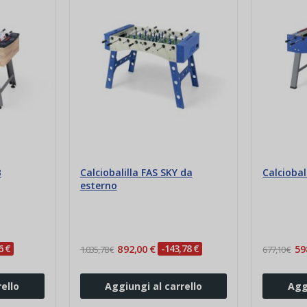
B
Calciobalilla FAS SKY da
Calciobal
esterno
6 €
892,00 €
-143,78 €
59
1.035,78 €
677,10 €
ello
Aggiungi al carrello
Agg