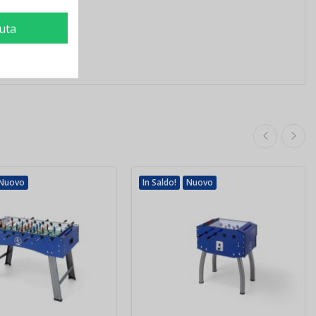
iuta
Nuovo
In Saldo!
Nuovo