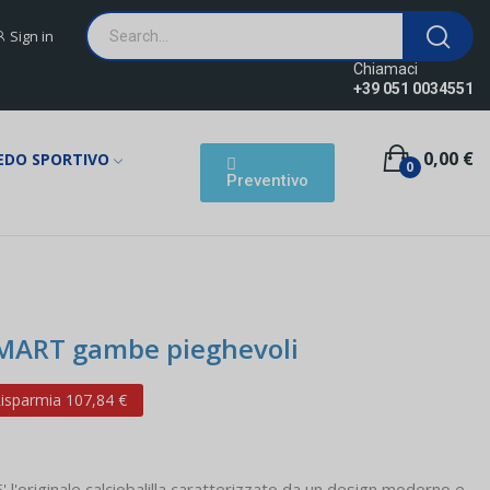
Sign in
Chiamaci
+39 051 0034551
0,00 €
EDO SPORTIVO
0
Preventivo
 SMART gambe pieghevoli
isparmia 107,84 €
' l'originale calciobalilla caratterizzato da un design moderno e