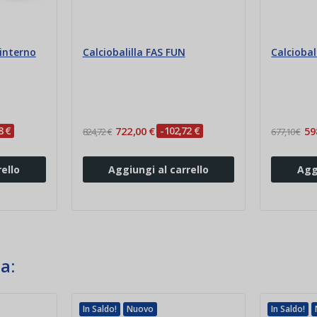
interno
Calciobalilla FAS FUN
Calciobal
8 €
722,00 €
-102,72 €
59
824,72 €
677,10 €
ello
Aggiungi al carrello
Agg
a:
In Saldo!
Nuovo
In Saldo!