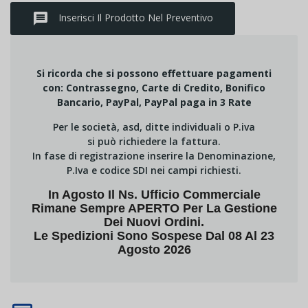
message
Inserisci Il Prodotto Nel Preventivo
Si ricorda che si possono effettuare pagamenti
con: Contrassegno, Carte di Credito, Bonifico
Bancario, PayPal, PayPal paga in 3 Rate
Per le società, asd, ditte individuali o P.iva
si può richiedere la fattura.
In fase di registrazione inserire la Denominazione,
P.Iva e codice SDI nei campi richiesti.
In Agosto Il Ns. Ufficio Commerciale
Rimane Sempre APERTO Per La Gestione
Dei Nuovi Ordini.
Le Spedizioni Sono Sospese Dal 08 Al 23
Agosto 2026