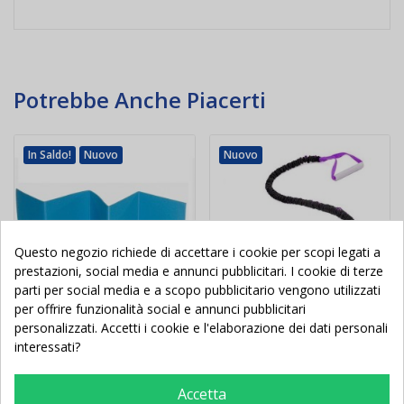
Potrebbe Anche Piacerti
In Saldo!
Nuovo
Nuovo
Questo negozio richiede di accettare i cookie per scopi legati a
prestazioni, social media e annunci pubblicitari. I cookie di terze
parti per social media e a scopo pubblicitario vengono utilizzati
per offrire funzionalità social e annunci pubblicitari
personalizzati. Accetti i cookie e l'elaborazione dei dati personali
interessati?
Stuoia Pieghevole per
Elastico stroops con
Esercizi a Terra cm
maniglie lunghezza cm
180x50x0,8
120
Accetta