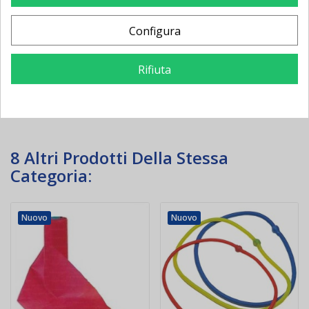
Configura
8,00 €
-1,76 €
28,00 €
-6,16 €
9,76 €
34,16 €
Rifiuta
Aggiungi al
Aggiungi al
carrello
carrello
8 Altri Prodotti Della Stessa
Categoria:
Nuovo
Nuovo