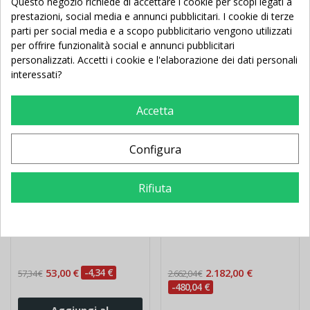
Potrebbe Anche Piacerti
Questo negozio richiede di accettare i cookie per scopi legati a
prestazioni, social media e annunci pubblicitari. I cookie di terze
parti per social media e a scopo pubblicitario vengono utilizzati
per offrire funzionalità social e annunci pubblicitari
Nuovo
Nuovo
personalizzati. Accetti i cookie e l'elaborazione dei dati personali
interessati?
Accetta
Configura
Rifiuta
Pavimentazione
Piscina Mare Nido Soft -
EVAFLOOR antitrauma
Kit 9pz - h 30cm
ignifuga - cm
100x100x1,5
53,00 €
-4,34 €
2.182,00 €
57,34 €
2.662,04 €
-480,04 €