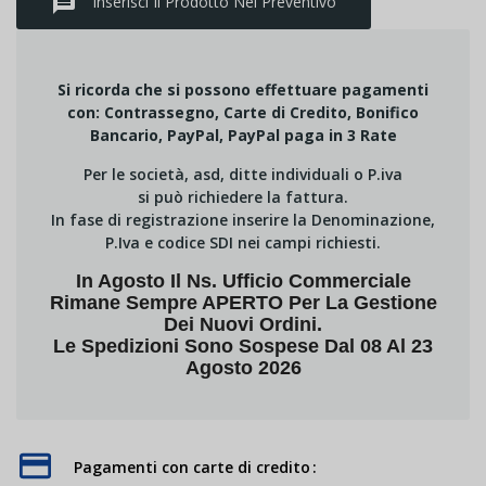
message
Inserisci Il Prodotto Nel Preventivo
Si ricorda che si possono effettuare pagamenti
con: Contrassegno, Carte di Credito, Bonifico
Bancario, PayPal, PayPal paga in 3 Rate
Per le società, asd, ditte individuali o P.iva
si può richiedere la fattura.
In fase di registrazione inserire la Denominazione,
P.Iva e codice SDI nei campi richiesti.
In Agosto Il Ns. Ufficio Commerciale
Rimane Sempre APERTO Per La Gestione
Dei Nuovi Ordini.
Le Spedizioni Sono Sospese Dal 08 Al 23
Agosto 2026
Pagamenti con carte di credito