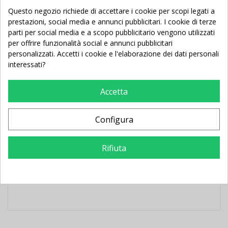
strappo
Questo negozio richiede di accettare i cookie per scopi legati a
Specifiche Tecniche:
prestazioni, social media e annunci pubblicitari. I cookie di terze
parti per social media e a scopo pubblicitario vengono utilizzati
per offrire funzionalità social e annunci pubblicitari
Blocco pesi integrato: 80 kg
personalizzati. Accetti i cookie e l'elaborazione dei dati personali
interessati?
Dimensioni: 189 × 104 × 204 cm
Accetta
Peso prodotto: 219 kg
Portata massima utente: 150 kg
Configura
Colore struttura: nero opaco
Rifiuta
Sistema carrucole: cavi rivestiti in nylon da 6
mm