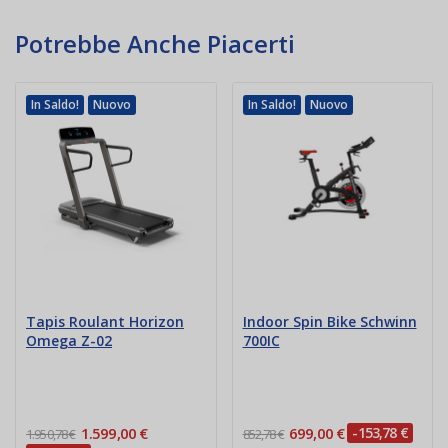
Potrebbe Anche Piacerti
In Saldo!
Nuovo
In Saldo!
Nuovo
Tapis Roulant Horizon
Indoor Spin Bike Schwinn
Omega Z-02
700IC
1.599,00 €
699,00 €
-153,78 €
1.950,78 €
852,78 €