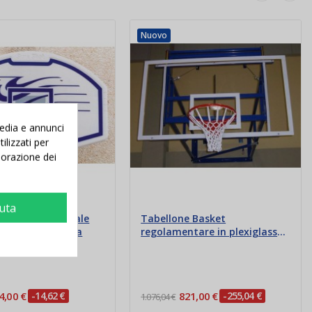
Nuovo
media e annunci
ilizzati per
aborazione dei
iuta
Minibasket ovale
Tabellone Basket
canestro e retina
regolamentare in plexiglass
con telaio
4,00 €
-14,62 €
821,00 €
-255,04 €
1.076,04 €