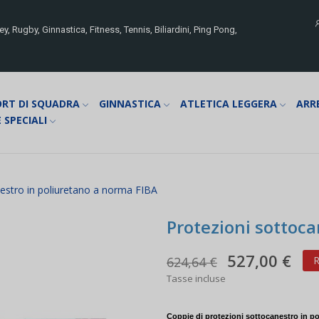
y, Rugby, Ginnastica, Fitness, Tennis, Biliardini, Ping Pong,
ORT DI SQUADRA
GINNASTICA
ATLETICA LEGGERA
ARR
 SPECIALI
estro in poliuretano a norma FIBA
Protezioni sottoca
527,00 €
624,64 €
R
Tasse incluse
Coppie di protezioni sottocanestro in p