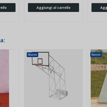
ello
Aggiungi al carrello
Agg
a:
Nuovo
Nuovo