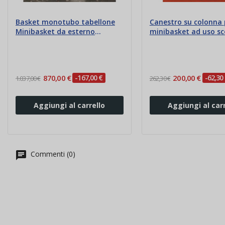
Basket monotubo tabellone
Canestro su colonna 
Minibasket da esterno
minibasket ad uso sc
altezza 3,05 mt
870,00 €
-167,00 €
200,00 €
-62,30
1.037,00 €
262,30 €
Aggiungi al carrello
Aggiungi al carr
Commenti (0)