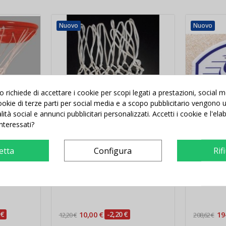
Nuovo
Nuovo
richiede di accettare i cookie per scopi legati a prestazioni, social 
 cookie di terze parti per social media e a scopo pubblicitario vengono ut
alità social e annunci pubblicitari personalizzati. Accetti i cookie e l'el
interessati?
etta
Configura
Rif
nabile
Retina Basket in nylon
Tabellone 
 F.I.B.A.
spessore 6 mm
NBA con 
 €
10,00 €
-2,20 €
19
12,20 €
208,62 €