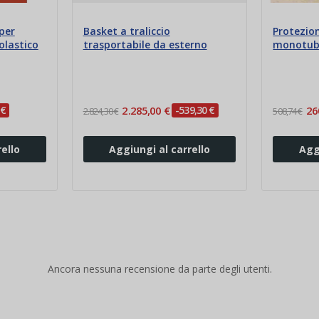
per
Basket a traliccio
Protezio
olastico
trasportabile da esterno
monotubo
 €
2.285,00 €
-539,30 €
26
2.824,30 €
508,74 €
ello
Aggiungi al carrello
Agg
Ancora nessuna recensione da parte degli utenti.