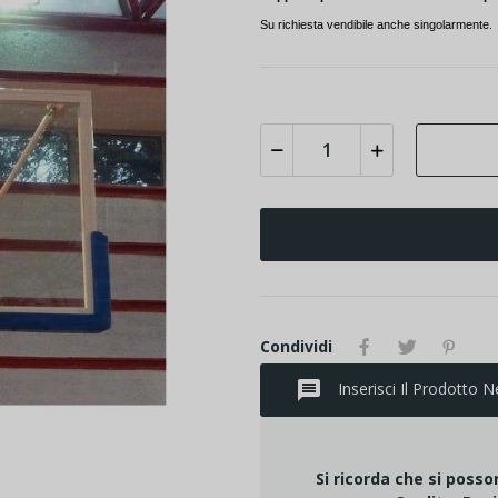
Su richiesta vendibile anche singolarmente.
Condividi
message
Inserisci Il Prodotto N
Si ricorda che si poss