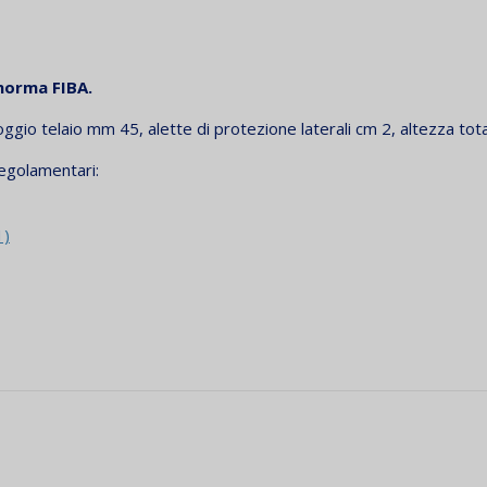
norma FIBA.
oggio telaio mm 45, alette di protezione laterali cm 2, altezza to
regolamentari:
1)