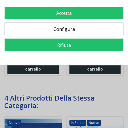
Accetta
Impianto minivolley
Rete minivolley metri 5,5
superminivolley
x 1,00
trasportabile
Configura
Rifiuta
517,00 €
-93,00 €
32,00 €
-2,16 €
610,00 €
34,16 €
Aggiungi al
Aggiungi al
carrello
carrello
4 Altri Prodotti Della Stessa
Categoria:
Nuovo
In Saldo!
Nuovo