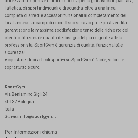
attrezzature sportive e articoli sportivi per la ginnastica in palestra,
l’atletica, gli sport individuali e di squadra, oltre a una linea
completa di arredi e accessori funzionali al completamento dei
locali annessi ai campi di gioco. Il suo servizio pre e post vendita
garantiscono la massima soddisfazione tanto delle richieste del
cliente istituzionale quanto dei bisogni del più esigente atleta
professionista. SportGym è garanzia di qualità, funzionalità e
sicurezza!
Acquistare i tuoi articoli sportivi su SportGym è facile, veloce e
soprattutto sicuro.
SportGym
Via Beniamino Gigli,24
40137 Bologna
Italia
Scrivici:
info@sportgym.it
Per Informazioni chiama