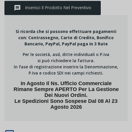
message
Inserisci Il Prodotto Nel Preventivo
Si ricorda che si possono effettuare pagamenti
con: Contrassegno, Carte di Credito, Bonifico
Bancario, PayPal, PayPal paga in 3 Rate
Per le società, asd, ditte individuali o P.iva
si può richiedere la fattura.
In fase di registrazione inserire la Denominazione,
P.Iva e codice SDI nei campi richiesti.
In Agosto Il Ns. Ufficio Commerciale
Rimane Sempre APERTO Per La Gestione
Dei Nuovi Ordini.
Le Spedizioni Sono Sospese Dal 08 Al 23
Agosto 2026