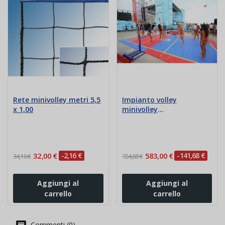
Rete minivolley metri 5,5
Impianto volley
x 1,00
minivolley
superminivolley
32,00 €
-2,16 €
583,00 €
-141,68 €
34,16 €
724,68 €
Aggiungi al
Aggiungi al
carrello
carrello
Commenti (0)