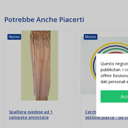
Potrebbe Anche Piacerti
Nuovo
Nuovo
Questo negozio 
pubblicitari. I
offrire funzion
dati personali 
Acc
Spalliera svedese ad 1
Cerchio in nylon colo
campata smontata
sezione piatta - da c
cm 80