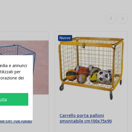
Nuovo
media e annunci
ilizzati per
aborazione dei
iuta
portapalloni
Carrello porta palloni
le cm 70x70x80
smontabile cm100x75x90