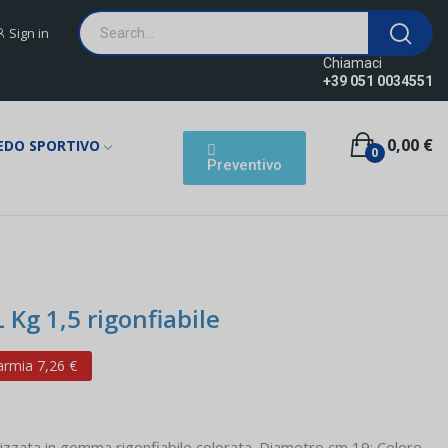
Sign in
Chiamaci
+39 051 0034551
0,00 €
EDO SPORTIVO
0
Preventivo
 Kg 1,5 rigonfiabile
armia 7,26 €
lizzata in gomma rigonfiabile colorata. Diametro cm 19; Colore