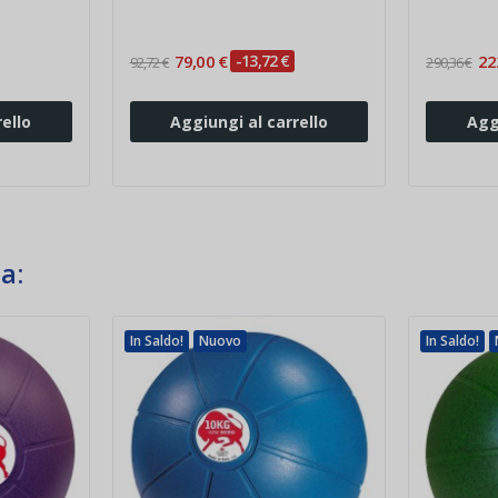
79,00 €
-13,72 €
22
92,72 €
290,36 €
ello
Aggiungi al carrello
Agg
a:
In Saldo!
Nuovo
In Saldo!