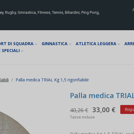
y, Rugby, Ginnastica, Fitness, Tennis, Biliardini, Ping Pong,
ORT DI SQUADRA
GINNASTICA
ATLETICA LEGGERA
ARR
 SPECIALI
abili
Palla medica TRIAL Kg 1,5 rigonfiabile
Palla medica TRIAL
33,00 €
40,26 €
Risp
Tasse incluse
Palla medica Kg 1,5 TRIAL, rea