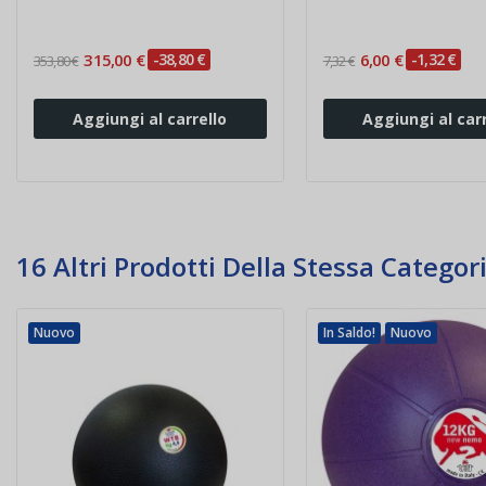
315,00 €
-38,80 €
6,00 €
-1,32 €
353,80 €
7,32 €
Aggiungi al carrello
Aggiungi al carr
16 Altri Prodotti Della Stessa Categori
Nuovo
In Saldo!
Nuovo