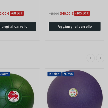
2,00 €
-68,36 €
340,00 €
-105,30 €
445,30 €
iungi al carrello
Aggiungi al carrello
Nuovo
In Saldo!
Nuovo