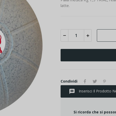
latte.
Condividi
message
Inserisci Il Prodotto N
Si ricorda che si poss