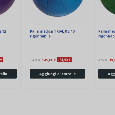
g 12
Palla medica TRIAL Kg 10
Palla me
rigonfiabile
rigonfiab
 €
145,00 €
-31,90 €
39,
176,90 €
47,58 €
ello
Aggiungi al carrello
Agg