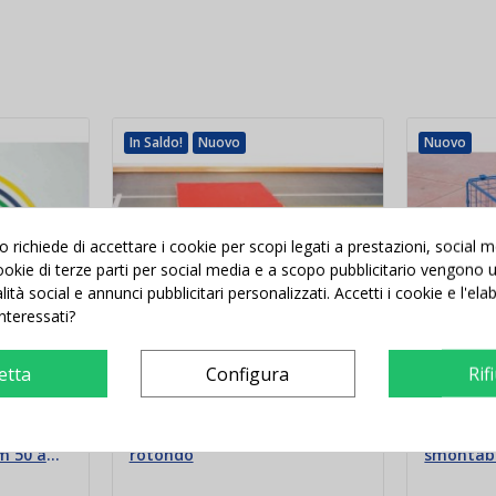
In Saldo!
Nuovo
Nuovo
richiede di accettare i cookie per scopi legati a prestazioni, social 
 cookie di terze parti per social media e a scopo pubblicitario vengono ut
alità social e annunci pubblicitari personalizzati. Accetti i cookie e l'el
interessati?
etta
Configura
Rif
rato
Mini trampolino elastico
Carrello 
m 50 a
rotondo
smontabi