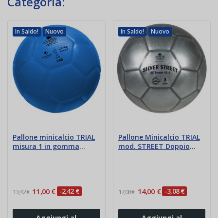
Categoria:
In Saldo!
Nuovo
In Saldo!
Nuovo
Pallone minicalcio TRIAL
Pallone Minicalcio TRIAL
misura 1 in gomma
mod. STREET Doppio
antitrauma
Strato
11,00 €
-2,42 €
14,00 €
-3,08 €
13,42 €
17,08 €
Aggiungi al
Aggiungi al