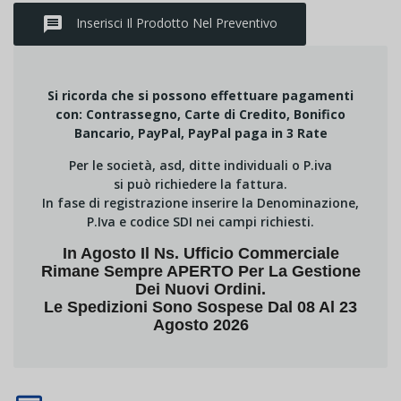
message
Inserisci Il Prodotto Nel Preventivo
Si ricorda che si possono effettuare pagamenti
con: Contrassegno, Carte di Credito, Bonifico
Bancario, PayPal, PayPal paga in 3 Rate
Per le società, asd, ditte individuali o P.iva
si può richiedere la fattura.
In fase di registrazione inserire la Denominazione,
P.Iva e codice SDI nei campi richiesti.
In Agosto Il Ns. Ufficio Commerciale
Rimane Sempre APERTO Per La Gestione
Dei Nuovi Ordini.
Le Spedizioni Sono Sospese Dal 08 Al 23
Agosto 2026