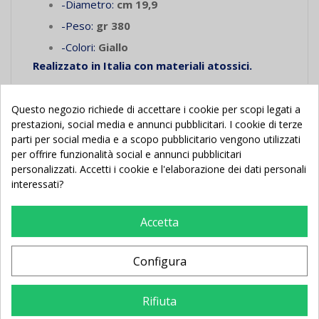
-Diametro:
cm 19,9
-Peso:
gr 380
-Colori:
Giallo
Realizzato in Italia con materiali atossici.
Pallone approvato da FIGC.
Questo negozio richiede di accettare i cookie per scopi legati a
Vedi scheda in
"Documenti Allegati"
prestazioni, social media e annunci pubblicitari. I cookie di terze
parti per social media e a scopo pubblicitario vengono utilizzati
per offrire funzionalità social e annunci pubblicitari
personalizzati. Accetti i cookie e l'elaborazione dei dati personali
interessati?
Potrebbe Anche Piacerti
Accetta
Configura
Nuovo
In Saldo!
Nuovo
Rifiuta