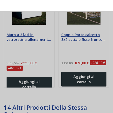
Muro a 3 lati in
Coppia Porte calcetto
vetroresina allenamento
3x2 acciaio fisse frontoni
calcio
zincati
2.553,00 €
878,00 €
-226,10 €
3.014,62 €
1.104,10 €
-461,62 €
Aggiungi al
Aggiungi al
carrello
carrello
14 Altri Prodotti Della Stessa