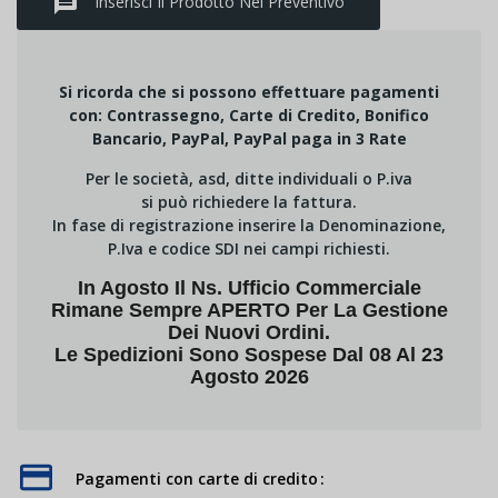
message
Inserisci Il Prodotto Nel Preventivo
Si ricorda che si possono effettuare pagamenti
con: Contrassegno, Carte di Credito, Bonifico
Bancario, PayPal, PayPal paga in 3 Rate
Per le società, asd, ditte individuali o P.iva
si può richiedere la fattura.
In fase di registrazione inserire la Denominazione,
P.Iva e codice SDI nei campi richiesti.
In Agosto Il Ns. Ufficio Commerciale
Rimane Sempre APERTO Per La Gestione
Dei Nuovi Ordini.
Le Spedizioni Sono Sospese Dal 08 Al 23
Agosto 2026
Pagamenti con carte di credito