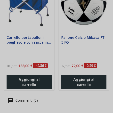
Carrello portapalloni
Pallone Calcio Mikasa FT-
pieghevole con sacca in
5 FQ
nylon
138,00 €
-42,56 €
72,00 €
-0,59 €
180,56 €
72,59 €
Aggiungi al
Aggiungi al
carrello
carrello
Commenti (0)