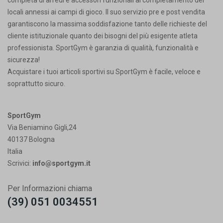
completa di arredi e accessori funzionali al completamento dei
locali annessi ai campi di gioco. Il suo servizio pre e post vendita
garantiscono la massima soddisfazione tanto delle richieste del
cliente istituzionale quanto dei bisogni del più esigente atleta
professionista. SportGym è garanzia di qualità, funzionalità e
sicurezza!
Acquistare i tuoi articoli sportivi su SportGym è facile, veloce e
soprattutto sicuro.
SportGym
Via Beniamino Gigli,24
40137 Bologna
Italia
Scrivici:
info@sportgym.it
Per Informazioni chiama
(39) 051 0034551