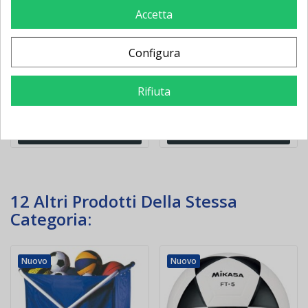
Impianto allenamento
Pompa a mano doppia
Accetta
calcio per palleggio
azione per palloni
aereo
Configura
114,00 €
-1,90 €
14,00 €
-3,08 €
115,90 €
17,08 €
Rifiuta
Aggiungi al
Aggiungi al
carrello
carrello
12 Altri Prodotti Della Stessa
Categoria:
Nuovo
Nuovo