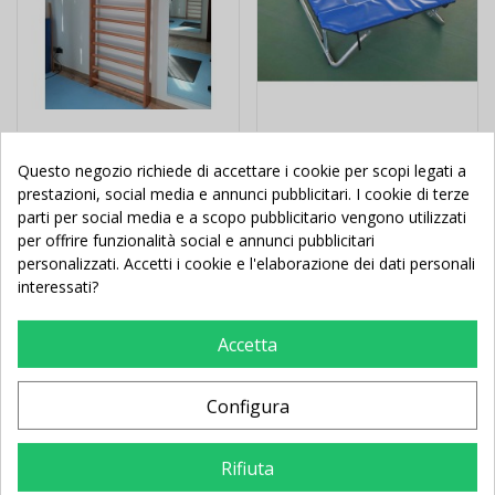
Spalliera svedese ad 1
Trampolino elastico
Questo negozio richiede di accettare i cookie per scopi legati a
campata montata
inclinabile ginnastica
prestazioni, social media e annunci pubblicitari. I cookie di terze
artistica
parti per social media e a scopo pubblicitario vengono utilizzati
per offrire funzionalità social e annunci pubblicitari
personalizzati. Accetti i cookie e l'elaborazione dei dati personali
371,00 €
-7,20 €
990,00 €
-62,86 €
378,20 €
1.052,86 €
interessati?
Aggiungi al
Aggiungi al
Accetta
carrello
carrello
Configura
7 Altri Prodotti Della Stessa
Rifiuta