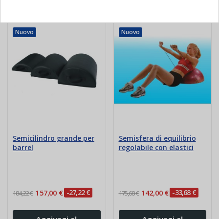
Categoria:
Nuovo
Nuovo
Semicilindro grande per
Semisfera di equilibrio
barrel
regolabile con elastici
157,00 €
-27,22 €
142,00 €
-33,68 €
184,22 €
175,68 €