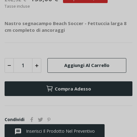
Tasse incluse
Nastro segnacampo Beach Soccer - Fettuccia larga 8
cm completo di ancoraggi
Aggiungi Al Carrello
Compra Adesso
Condividi
message
Inserisci Il Prodotto Nel Preventivo