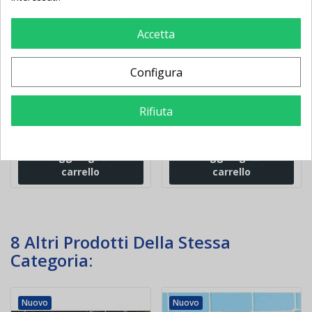
Accetta
Impianto allenamento
Pali calcio d'angolo fissi
calcio per palleggio
set da 4
aereo
Configura
Rifiuta
114,00 €
-1,90 €
88,00 €
-26,68 €
115,90 €
114,68 €
Aggiungi al
Aggiungi al
carrello
carrello
8 Altri Prodotti Della Stessa
Categoria:
Nuovo
Nuovo