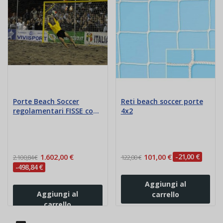
Porte Beach Soccer
Reti beach soccer porte
regolamentari FISSE con
4x2
bussole
1.602,00 €
101,00 €
-21,00 €
2.100,84 €
122,00 €
-498,84 €
Aggiungi al
Aggiungi al
carrello
carrello