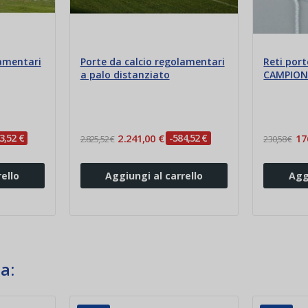
lamentari
Porte da calcio regolamentari
Reti port
a palo distanziato
CAMPIO
3,52 €
2.241,00 €
-584,52 €
17
2.825,52 €
230,58 €
ello
Aggiungi al carrello
Agg
a: