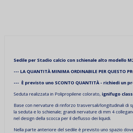
Sedile per Stadio calcio con schienale alto
modello M
---
LA QUANTIT
À MINIMA ORDINABILE PER QUESTO 
---
È
previsto uno SCONTO QUANTIT
À - richiedi un p
Seduta realizzata in Polipropilene colorato,
ignifugo class
Base con nervature di rinforzo trasversali/longitudinali d
la seduta e lo schienale; grandi nervature di mm 4 collegano
nel design della scocca per il deflusso dei liquidi.
Nella parte anteriore del sedile è previsto uno spazio dov