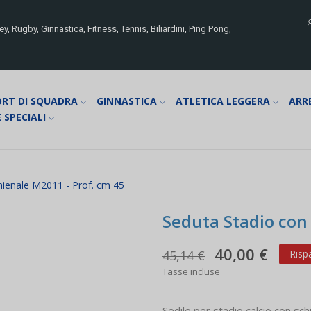
y, Rugby, Ginnastica, Fitness, Tennis, Biliardini, Ping Pong,
ORT DI SQUADRA
GINNASTICA
ATLETICA LEGGERA
ARR
 SPECIALI
hienale M2011 - Prof. cm 45
Seduta Stadio con
40,00 €
45,14 €
Risp
Tasse incluse
Sedile per stadio calcio con s