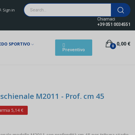
Sign in
Chiamaci
+39 051 0034551
0,00 €
EDO SPORTIVO
0
Preventivo
 schienale M2011 - Prof. cm 45
armia 5,14 €
chienale modello M2011 con profondità cm 45 per tribuna stadio,