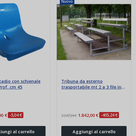
Nuovo
tadio con schienale
Tribuna da esterno
Prof. cm 45
trasportabile mt 2 a 3 file in
alluminio
00 €
-5,04 €
1.842,00 €
-405,24 €
2.247,24 €
iungi al carrello
Aggiungi al carrello