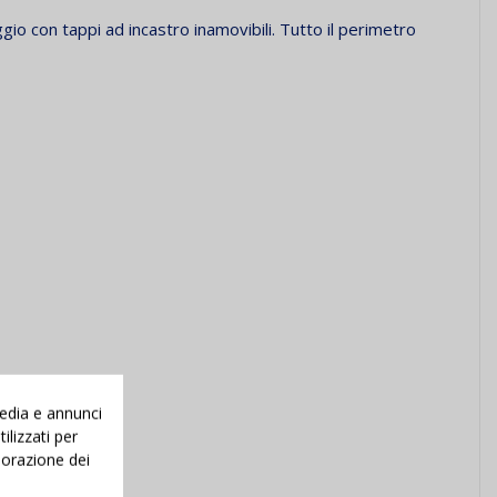
ggio con tappi ad incastro inamovibili. Tutto il perimetro
media e annunci
ilizzati per
aborazione dei