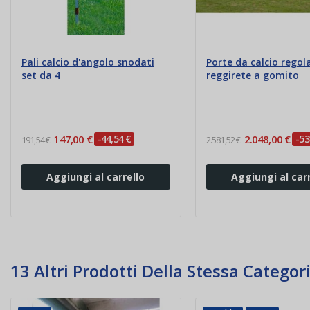
Pali calcio d'angolo snodati
Porte da calcio rego
set da 4
reggirete a gomito
147,00 €
-44,54 €
2.048,00 €
-53
191,54 €
2.581,52 €
Aggiungi al carrello
Aggiungi al carr
13 Altri Prodotti Della Stessa Categori