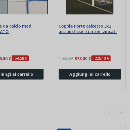
e da calcio mod.
Coppia Porte calcetto 3x2
NATO
acciaio fisse frontoni zincati
6,00 €
-54,58 €
878,00 €
-226,10 €
1.104,10 €
iungi al carrello
Aggiungi al carrello