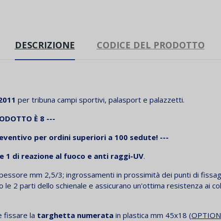
DESCRIZIONE
CODICE DEL PRODOTTO
2011
per tribuna campi sportivi, palasport e palazzetti.
PRODOTTO
È 8 ---
reventivo per ordini superiori a
100
sedute! ---
e 1 di reazione al fuoco e anti raggi-UV
.
i spessore mm 2,5/3; ingrossamenti in prossimità dei punti di fiss
 le 2 parti dello schienale e assicurano un'ottima resistenza ai co
e fissare la
targhetta numerata
in plastica mm 45x18
(OPTION