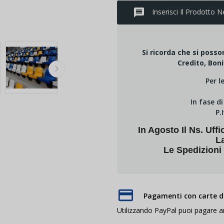
message
Inserisci Il Prodotto N
Si ricorda che si poss
Credito, Boni
Per l
In fase d
P.
In Agosto Il Ns. U
L
Le Spedizioni
Pagamenti con carte di
Utilizzando PayPal puoi pagare 