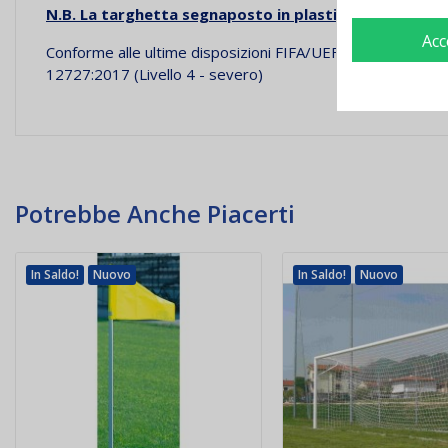
N.B. La targhetta segnaposto in plastica è esclusa. Pe
Acc
Conforme alle ultime disposizioni FIFA/UEFA e OMOLOGAT
12727:2017 (Livello 4 - severo)
Potrebbe Anche Piacerti
In Saldo!
Nuovo
In Saldo!
Nuovo