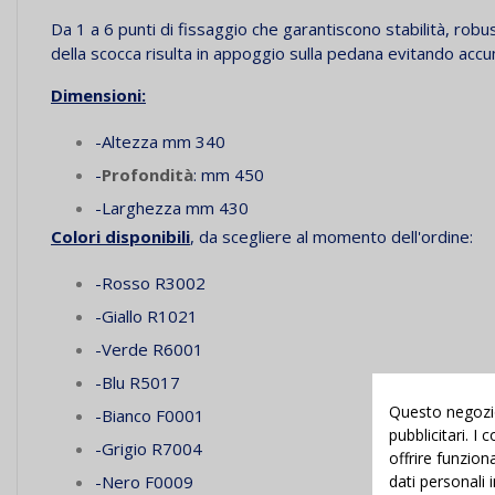
Da 1 a 6 punti di fissaggio che garantiscono stabilità, robust
della scocca risulta in appoggio sulla pedana evitando accum
Dimensioni:
-Altezza mm 340
-
Profondità
: mm 450
-Larghezza mm 430
Colori disponibili
, da scegliere al momento dell'ordine:
-Rosso R3002
-Giallo R1021
-Verde R6001
-Blu R5017
Questo negozio 
-Bianco F0001
pubblicitari. I
-Grigio R7004
offrire funzion
dati personali 
-Nero F0009