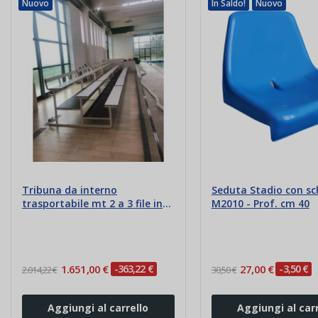
Nuovo
In Saldo!
Nuovo
Tribuna da interno
Seduta Stadio con sc
trasportabile mt 2 a 3 file in
M2010 - Prof. cm 40
acciaio
1.651,00 €
-363,22 €
27,00 €
-3,50 €
2.014,22 €
30,50 €
Aggiungi al carrello
Aggiungi al carr