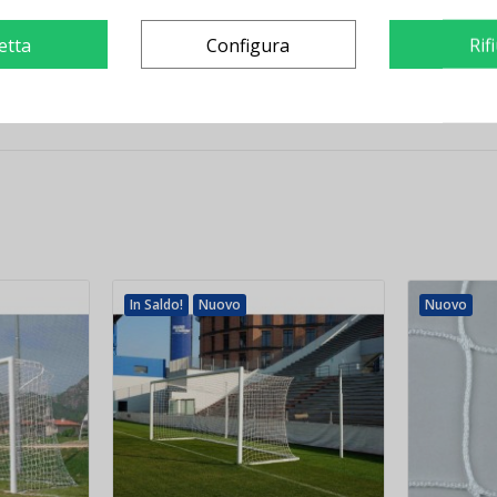
r acquistarla clicca sul seguente link:
targhetta segnaposto
etta
Configura
Rif
A FIBA; Rispondente alle normative Europee UNI EN 13200-1-4;
In Saldo!
Nuovo
Nuovo