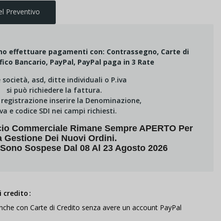
el Preventivo
ono effettuare pagamenti con: Contrassegno, Carte di
fico Bancario, PayPal, PayPal paga in 3 Rate
e società, asd, ditte individuali o P.iva
si può richiedere la fattura.
i registrazione inserire la Denominazione,
Iva e codice SDI nei campi richiesti.
fficio Commerciale Rimane Sempre APERTO Per
a Gestione Dei Nuovi Ordini.
 Sono Sospese Dal 08 Al 23 Agosto 2026
 credito
anche con Carte di Credito senza avere un account PayPal