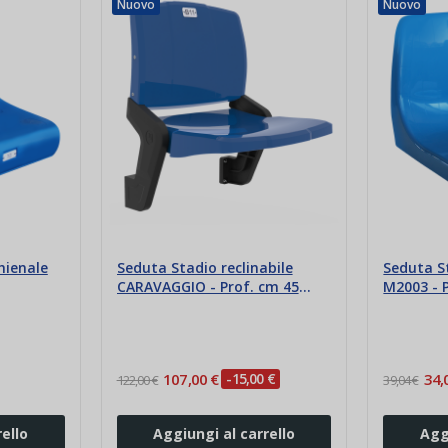
Nuovo
Nuovo
hienale
Seduta Stadio reclinabile
Seduta S
CARAVAGGIO - Prof. cm 45
M2003 - 
fissaggio su fronte gradone
107,00 €
-15,00 €
34,
122,00 €
39,04 €
ello
Aggiungi al carrello
Agg