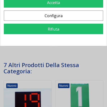
calcio per palleggio
gigante con scanalature
Accetta
aereo
Configura
114,00 €
-1,90 €
4,00 €
-0,27 €
115,90 €
4,27 €
Rifiuta
Aggiungi al
Aggiungi al
carrello
carrello
7 Altri Prodotti Della Stessa
Categoria:
Nuovo
Nuovo