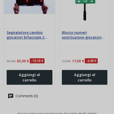
Segnalatore cambio
Blocco numeri
giocatori bifacciale 2
sostituzione giocatori
cifre
con scritta "IN"
65,00 €
-19,18 €
17,00 €
-4,96 €
84,18 €
21,96 €
Aggiungi al
Aggiungi al
carrello
carrello
Commenti (0)
Ancora nessuna recensione da parte degli utenti.