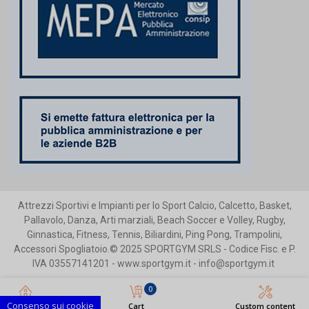
Attrezzi Sportivi e Impianti per lo Sport Calcio, Calcetto, Basket,
Pallavolo, Danza, Arti marziali, Beach Soccer e Volley, Rugby,
Ginnastica, Fitness, Tennis, Biliardini, Ping Pong, Trampolini,
Accessori Spogliatoio.© 2025 SPORTGYM SRLS - Codice Fisc. e P.
IVA 03557141201 - www.sportgym.it - info@sportgym.it
0
Consenso sui cookie
Home
Cart
Custom content