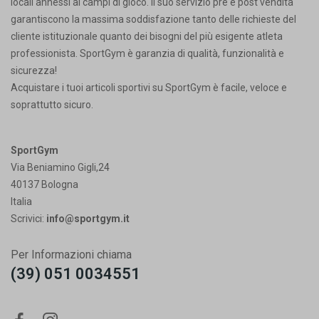
locali annessi ai campi di gioco. Il suo servizio pre e post vendita
garantiscono la massima soddisfazione tanto delle richieste del
cliente istituzionale quanto dei bisogni del più esigente atleta
professionista. SportGym è garanzia di qualità, funzionalità e
sicurezza!
Acquistare i tuoi articoli sportivi su SportGym è facile, veloce e
soprattutto sicuro.
SportGym
Via Beniamino Gigli,24
40137 Bologna
Italia
Scrivici:
info@sportgym.it
Per Informazioni chiama
(39) 051 0034551