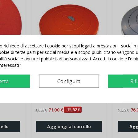
richiede di accettare i cookie per scopi legati a prestazioni, social 
 cookie di terze parti per social media e a scopo pubblicitario vengono ut
alità social e annunci pubblicitari personalizzati. Accetti i cookie e l'el
interessati?
IAL in
Pedana instabile TRIAL Super
Pedana i
etta
Configura
Rif
Skimmy
Skimmy P
71,00 €
-15,62 €
76,
86,62 €
92,72 €
ello
Aggiungi al carrello
Agg