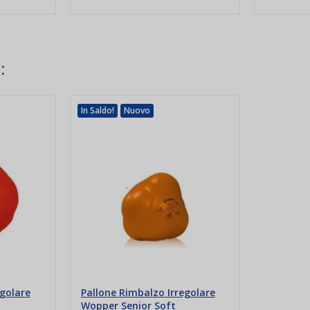
:
In Saldo!
Nuovo
egolare
Pallone Rimbalzo Irregolare
Wopper Senior Soft