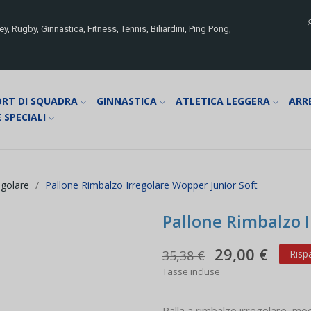
y, Rugby, Ginnastica, Fitness, Tennis, Biliardini, Ping Pong,
ORT DI SQUADRA
GINNASTICA
ATLETICA LEGGERA
ARR
 SPECIALI
egolare
Pallone Rimbalzo Irregolare Wopper Junior Soft
Pallone Rimbalzo I
29,00 €
35,38 €
Risp
Tasse incluse
Palla a rimbalzo irregolare, mo