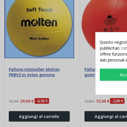
Questo negozio 
pubblicitari. I
offrire funzion
dati personali 
Pallone minivolley Molten
Pallone Minicalcio TR
Acc
PRBV3 in nylon gomma
gomma antitrauma
29,00 €
-6,38 €
13,00 €
-2,86 €
35,38 €
15,86 €
Aggiungi al carrello
Aggiungi al carr