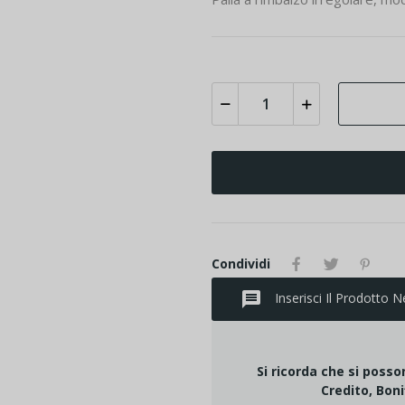
Condividi
message
Inserisci Il Prodotto N
Si ricorda che si poss
Credito, Boni