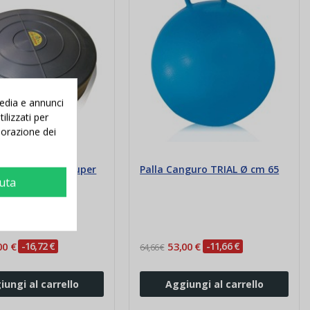
media e annunci
ilizzati per
aborazione dei
nstabile TRIAL Super
Palla Canguro TRIAL Ø cm 65
iuta
rofessional
00 €
-16,72 €
53,00 €
-11,66 €
64,66 €
iungi al carrello
Aggiungi al carrello