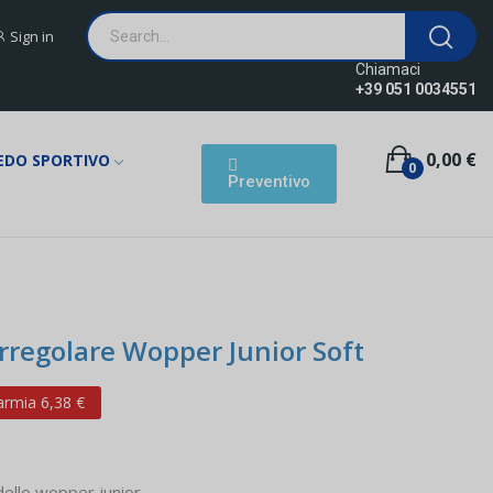
Sign in
Chiamaci
+39 051 0034551
0,00 €
EDO SPORTIVO
0
Preventivo
rregolare Wopper Junior Soft
armia 6,38 €
dello wopper junior