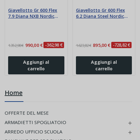
Giavellotto Gr 600 Flex
Giavellotto Gr 600 Flex
7.9 Diana NXB Nordic
6.2 Diana Steel Nordic
IAAF
IAAF
990,00 €
-362,98 €
895,00 €
-728,82 €
1.352,98 €
1.623,82 €
Aggiungi al
Aggiungi al
carrello
carrello
Home
OFFERTE DEL MESE
ARMADIETTI SPOGLIATOIO

ARREDO UFFICIO SCUOLA
