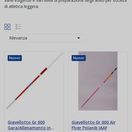
varie esigenze e vari livelli di preparazione degli atleti per società
di atletica leggera.

Rilevanza
Nuovo
Nuovo
Giavellotto Gr 600
Giavellotto Gr 600 Air
Gara/Allenamento in
Flyer Polanik IAAF