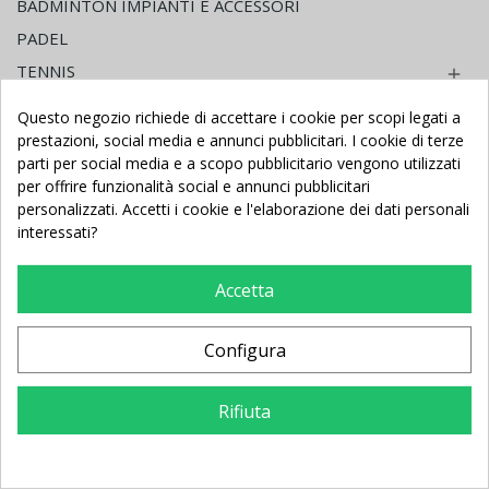
BADMINTON IMPIANTI E ACCESSORI
PADEL
TENNIS

BEACH TENNIS

Questo negozio richiede di accettare i cookie per scopi legati a
PALLAMANO

prestazioni, social media e annunci pubblicitari. I cookie di terze
parti per social media e a scopo pubblicitario vengono utilizzati
RUGBY PORTE E ACCESSORI

per offrire funzionalità social e annunci pubblicitari
TABELLONI ELETTRONICI

personalizzati. Accetti i cookie e l'elaborazione dei dati personali
interessati?
ARTICOLI SPORTIVI TRIAL

PALLONI MIKASA

Accetta
RECINZIONI CAMPI SPORTIVI
ATLETICA LEGGERA

Configura
ARTI MARZIALI

GINNASTICA ARTISTICA

Rifiuta
GYMNOVA ATTREZZATURE

GINNASTICA RITMICA
