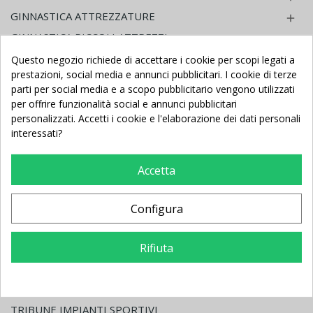
GINNASTICA ATTREZZATURE

GINNASTICA PICCOLI ATTREZZI

INFERMERIA - GINNASTICA MEDICA RIABILITATIVA
Questo negozio richiede di accettare i cookie per scopi legati a

prestazioni, social media e annunci pubblicitari. I cookie di terze
MATERASSI - CORSIE - STUOIE

parti per social media e a scopo pubblicitario vengono utilizzati
FITNESS AEROBICA E PILATES

per offrire funzionalità social e annunci pubblicitari
personalizzati. Accetti i cookie e l'elaborazione dei dati personali
HOME FITNESS PALESTRA IN CASA

interessati?
NUOTO ATTREZZATURE

CALCIO BALILLA - BILIARDINO

Accetta
BILIARDO - CARAMBOLA
TAVOLI PING PONG - TAM TAM

Configura
PROTEZIONI ANTINFORTUNISTICHE PER INTERNO

PROTEZIONI ANTINFORTUNISTICHE PER ESTERNO
Rifiuta

GIOCHI ASILO NIDO - SCUOLA INFANZIA

ARREDO ASILO NIDO - SCUOLA INFANZIA

TRIBUNE IMPIANTI SPORTIVI