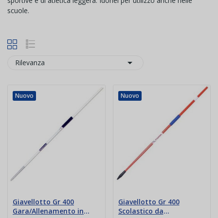
sportive e di atletica leggera. Idonei per utilizzo anche nelle
scuole.

Rilevanza
Nuovo
Nuovo
Giavellotto Gr 400
Giavellotto Gr 400
Gara/Allenamento in
Scolastico da