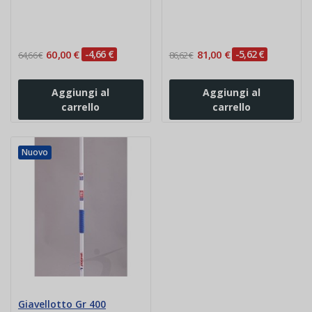
lega Vinex
allenamento Polanik
60,00 €
-4,66 €
81,00 €
-5,62 €
64,66 €
86,62 €
Aggiungi al
Aggiungi al
carrello
carrello
Nuovo
Giavellotto Gr 400