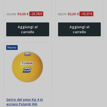
99,00 €
-21,78 €
65,00 €
-15,37 €
120,78 €
80,37 €
Aggiungi al
Aggiungi al
carrello
carrello
Nuovo
Getto del peso Kg 4 in
acciaio Polanik WA