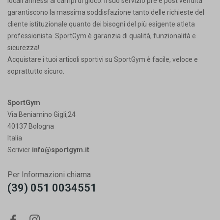
locali annessi ai campi di gioco. Il suo servizio pre e post vendita
garantiscono la massima soddisfazione tanto delle richieste del
cliente istituzionale quanto dei bisogni del più esigente atleta
professionista. SportGym è garanzia di qualità, funzionalità e
sicurezza!
Acquistare i tuoi articoli sportivi su SportGym è facile, veloce e
soprattutto sicuro.
SportGym
Via Beniamino Gigli,24
40137 Bologna
Italia
Scrivici:
info@sportgym.it
Per Informazioni chiama
(39) 051 0034551