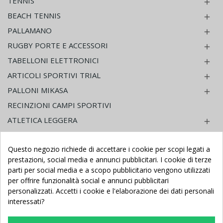
TENNIS

BEACH TENNIS

PALLAMANO

RUGBY PORTE E ACCESSORI

TABELLONI ELETTRONICI

ARTICOLI SPORTIVI TRIAL

PALLONI MIKASA

RECINZIONI CAMPI SPORTIVI
ATLETICA LEGGERA

ARTI MARZIALI

Questo negozio richiede di accettare i cookie per scopi legati a
GINNASTICA ARTISTICA

prestazioni, social media e annunci pubblicitari. I cookie di terze
GYMNOVA ATTREZZATURE

parti per social media e a scopo pubblicitario vengono utilizzati
GINNASTICA RITMICA
per offrire funzionalità social e annunci pubblicitari

personalizzati. Accetti i cookie e l'elaborazione dei dati personali
DANZA

interessati?
PILATES
