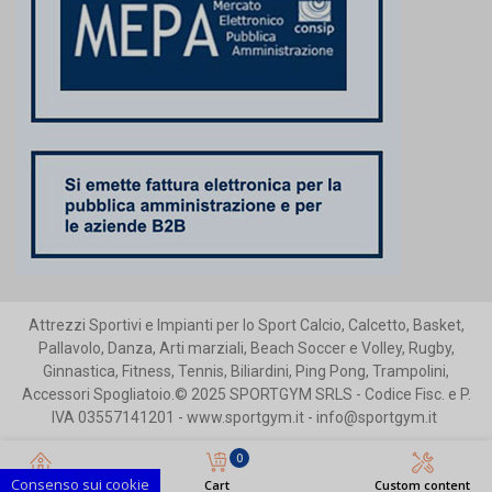
Attrezzi Sportivi e Impianti per lo Sport Calcio, Calcetto, Basket,
Pallavolo, Danza, Arti marziali, Beach Soccer e Volley, Rugby,
Ginnastica, Fitness, Tennis, Biliardini, Ping Pong, Trampolini,
Accessori Spogliatoio.© 2025 SPORTGYM SRLS - Codice Fisc. e P.
IVA 03557141201 - www.sportgym.it - info@sportgym.it
0
Consenso sui cookie
Home
Cart
Custom content