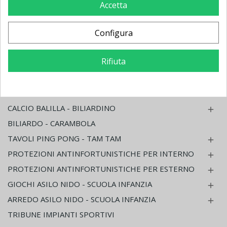
GINNASTICA ATTREZZATURE

Accetta
GINNASTICA PICCOLI ATTREZZI

INFERMERIA - GINNASTICA MEDICA RIABILITATIVA
Configura

MATERASSI - CORSIE - STUOIE

Rifiuta
FITNESS AEROBICA E PILATES

HOME FITNESS PALESTRA IN CASA

NUOTO ATTREZZATURE

CALCIO BALILLA - BILIARDINO

BILIARDO - CARAMBOLA
TAVOLI PING PONG - TAM TAM

PROTEZIONI ANTINFORTUNISTICHE PER INTERNO

PROTEZIONI ANTINFORTUNISTICHE PER ESTERNO

GIOCHI ASILO NIDO - SCUOLA INFANZIA

ARREDO ASILO NIDO - SCUOLA INFANZIA

TRIBUNE IMPIANTI SPORTIVI