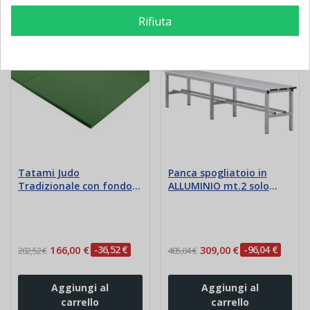
Rifiuta
In Saldo!
Nuovo
Nuovo
Tatami Judo
Panca spogliatoio in
Tradizionale con fondo
ALLUMINIO mt.2 solo
liscio
seduta
166,00 €
-36,52 €
309,00 €
-96,04 €
202,52 €
405,04 €
Aggiungi al
Aggiungi al
carrello
carrello