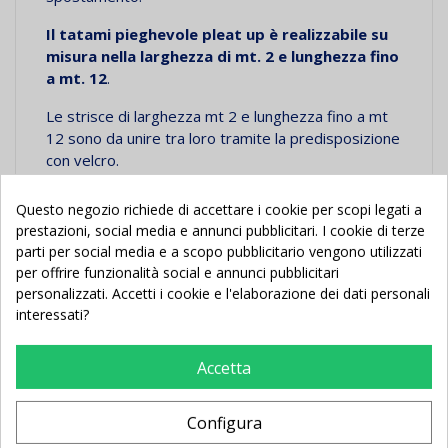
Il tatami pieghevole pleat up è realizzabile su
misura nella larghezza di mt. 2 e lunghezza fino
a mt. 12
.
Le strisce di larghezza mt 2 e lunghezza fino a mt
12 sono da unire tra loro tramite la predisposizione
con velcro.
Colore a scelta: Verde - Rosso - Blu (Scegliere al
Questo negozio richiede di accettare i cookie per scopi legati a
momento dell'ordine)
prestazioni, social media e annunci pubblicitari. I cookie di terze
parti per social media e a scopo pubblicitario vengono utilizzati
Sicurezza: il tatami è conforme ai parametri
per offrire funzionalità social e annunci pubblicitari
indicati nella norma UNI EN 12503
.
personalizzati. Accetti i cookie e l'elaborazione dei dati personali
interessati?
Accetta
Potrebbe Anche Piacerti
Configura