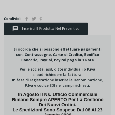
Condividi
message
Inserisci Il Prodotto Nel Preventivo
Si ricorda che si possono effettuare pagamenti
con: Contrassegno, Carte di Credito, Bonifico
Bancario, PayPal, PayPal paga in 3 Rate
Per le società, asd, ditte individuali o P.iva
si può richiedere la fattura.
In fase di registrazione inserire la Denominazione,
P.Iva e codice SDI nei campi richiesti.
In Agosto Il Ns. Ufficio Commerciale
Rimane Sempre APERTO Per La Gestione
Dei Nuovi Ordini.
Le Spedizioni Sono Sospese Dal 08 Al 23
Agosto 2026