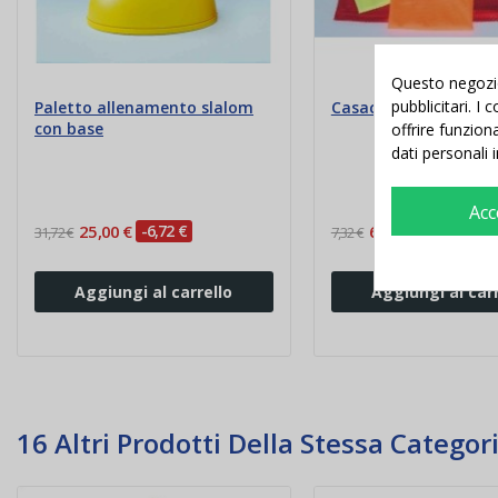
Questo negozio 
pubblicitari. I
Paletto allenamento slalom
Casacca colorata in p
con base
offrire funzion
dati personali 
Acc
25,00 €
-6,72 €
6,00 €
-1,32 €
31,72 €
7,32 €
Aggiungi al carrello
Aggiungi al carr
16 Altri Prodotti Della Stessa Categori