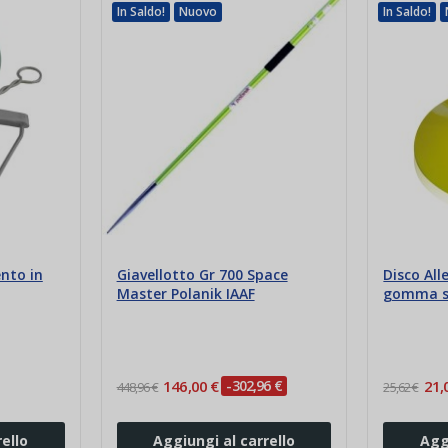
In Saldo!
Nuovo
In Saldo!
nto in
Giavellotto Gr 700 Space
Disco Al
Master Polanik IAAF
gomma so
146,00 €
-302,96 €
21,
448,96 €
25,62 €
ello
Aggiungi al carrello
Agg