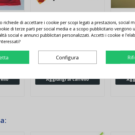
richiede di accettare i cookie per scopi legati a prestazioni, social 
 cookie di terze parti per social media e a scopo pubblicitario vengono ut
oliestere
Bandierine guardalinee Set 2
Fischiett
aste
cordicell
alità social e annunci pubblicitari personalizzati. Accetti i cookie e l'el
interessati?
etta
Configura
Rif
30,00 €
-6,60 €
3,00
36,60 €
4,27 €
ello
Aggiungi al carrello
Agg
a: