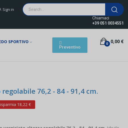
Sign in
Chiamaci
+39 051 0034551
0,00 €
EDO SPORTIVO
0
Preventivo
 regolabile 76,2 - 84 - 91,4 cm.
isparmia 18,22 €
o verniciato altezza regolabile 76,2 - 84 - 91,4 cm.
Ideale