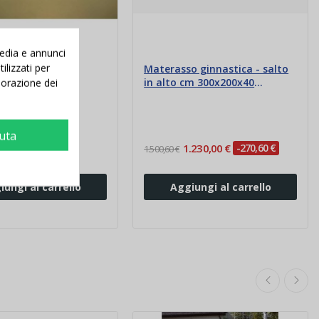
media e annunci
ilizzati per
o plastica con
Materasso ginnastica - salto
a
in alto cm 300x200x40
aborazione dei
Ignifugo
iuta
 €
-1,27 €
1.230,00 €
-270,60 €
1.500,60 €
iungi al carrello
Aggiungi al carrello