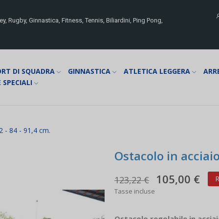
y, Rugby, Ginnastica, Fitness, Tennis, Biliardini, Ping Pong,
ORT DI SQUADRA
GINNASTICA
ATLETICA LEGGERA
ARR
 SPECIALI
2 - 84 - 91,4 cm.
Ostacolo in acciaio
105,00 €
123,22 €
R
Tasse incluse
Ostacolo regolabile in acciai