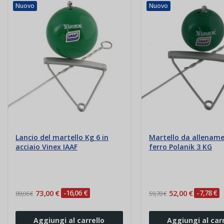
Nuovo
Nuovo
Lancio del martello Kg 6 in
Martello da allename
acciaio Vinex IAAF
ferro Polanik 3 KG
73,00 €
-16,06 €
52,00 €
-7,78 €
89,06 €
59,78 €
Aggiungi al carrello
Aggiungi al carr