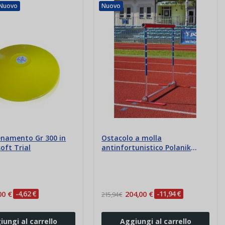
Nuovo
Nuovo
lenamento Gr 300 in
Ostacolo a molla
ft Trial
antinfortunistico Polanik
68,6-106,7
00 €
-4,62 €
204,00 €
-11,94 €
215,94 €
iungi al carrello
Aggiungi al carrello