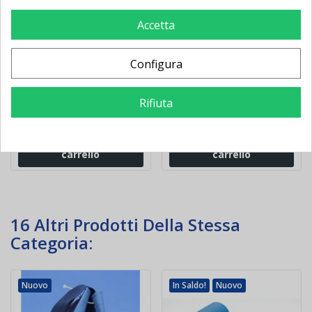
Accetta
Delimitatori di spazio
Delimitatore per area
(cinesini) colorati da 48
gioco
pezzi
Configura
30,00 €
-4,16 €
23,00 €
-6,89 €
Rifiuta
34,16 €
29,89 €
Aggiungi al
Aggiungi al
carrello
carrello
16 Altri Prodotti Della Stessa
Categoria:
Nuovo
In Saldo!
Nuovo