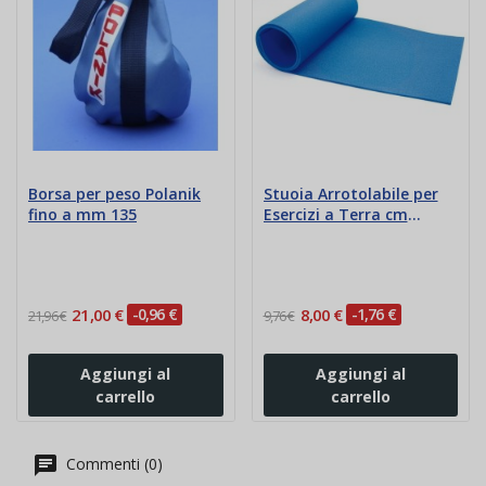
Borsa per peso Polanik
Stuoia Arrotolabile per
fino a mm 135
Esercizi a Terra cm
180x50x0,8
21,00 €
-0,96 €
8,00 €
-1,76 €
21,96 €
9,76 €
Aggiungi al
Aggiungi al
carrello
carrello
Commenti (0)