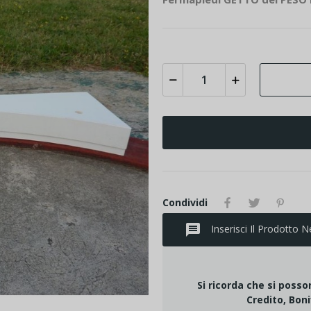
Condividi
message
Inserisci Il Prodotto N
Si ricorda che si poss
Credito, Boni