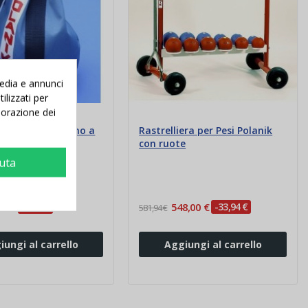
media e annunci
ilizzati per
aborazione dei
 peso Polanik fino a
Rastrelliera per Pesi Polanik
con ruote
iuta
00 €
-0,96 €
548,00 €
-33,94 €
581,94 €
iungi al carrello
Aggiungi al carrello