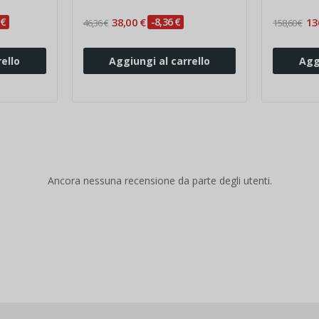
 €
38,00 €
-8,36 €
13
46,36 €
158,60 €
ello
Aggiungi al carrello
Agg
Ancora nessuna recensione da parte degli utenti.