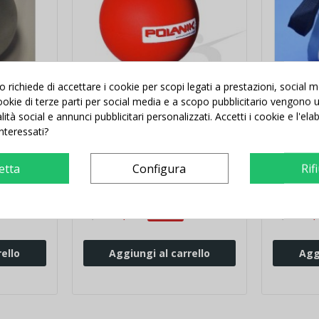
richiede di accettare i cookie per scopi legati a prestazioni, social 
 cookie di terze parti per social media e a scopo pubblicitario vengono ut
alità social e annunci pubblicitari personalizzati. Accetti i cookie e l'el
interessati?
3 kg
Getto del peso Kg 4 da
Borsa per
allenamento in PVC Polanik
mm 135
etta
Configura
Rif
82,00 €
-4,62 €
21,
86,62 €
21,96 €
ello
Aggiungi al carrello
Agg