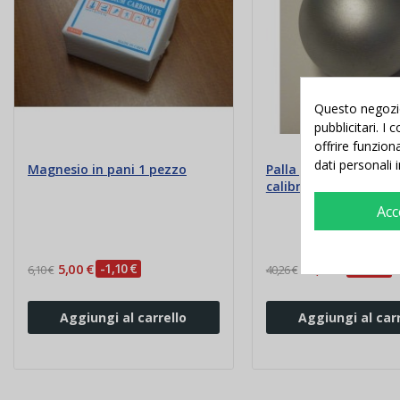
Questo negozio 
pubblicitari. I
offrire funzion
dati personali 
Magnesio in pani 1 pezzo
Palla getto del peso 
calibrata in acciaio
Acc
5,00 €
-1,10 €
33,00 €
-7,26 €
6,10 €
40,26 €
Aggiungi al carrello
Aggiungi al carr