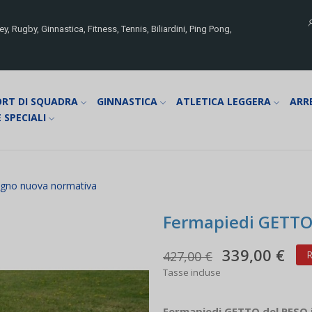
y, Rugby, Ginnastica, Fitness, Tennis, Biliardini, Ping Pong,
ORT DI SQUADRA
GINNASTICA
ATLETICA LEGGERA
ARR
 SPECIALI
egno nuova normativa
Fermapiedi GETTO 
339,00 €
427,00 €
R
Tasse incluse
Fermapiedi GETTO del PESO i