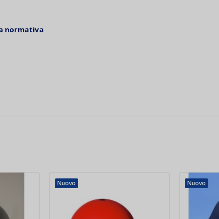
va normativa
Nuovo
Nuovo