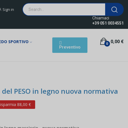
Sign in
Chiamaci
+39 051 0034551
0,00 €
EDO SPORTIVO
0
Preventivo
del PESO in legno nuova normativa
isparmia 88,00 €
n legno massiccio - nuova normativa