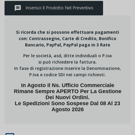
message
Inserisci Il Prodotto Nel Preventivo
Si ricorda che si possono effettuare pagamenti
con: Contrassegno, Carte di Credito, Bonifico
Bancario, PayPal, PayPal paga in 3 Rate
Per le società, asd, ditte individuali o P.iva
si può richiedere la fattura.
In fase di registrazione inserire la Denominazione,
P.Iva e codice SDI nei campi richiesti.
In Agosto Il Ns. Ufficio Commerciale
Rimane Sempre APERTO Per La Gestione
Dei Nuovi Ordini.
Le Spedizioni Sono Sospese Dal 08 Al 23
Agosto 2026