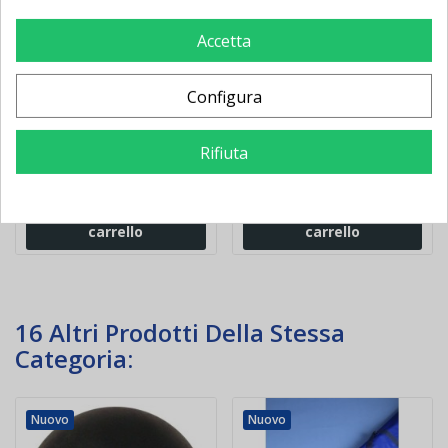
Accetta
Jump Tester misuratore
Materasso da ginnastica
dell'elevazione
cm 200x100x5 Ignifugo
Configura
Rifiuta
422,00 €
-90,40 €
162,00 €
-35,64 €
512,40 €
197,64 €
Aggiungi al
Aggiungi al
carrello
carrello
16 Altri Prodotti Della Stessa
Categoria:
Nuovo
Nuovo