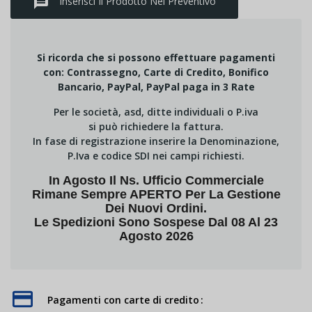
message
Inserisci Il Prodotto Nel Preventivo
Si ricorda che si possono effettuare pagamenti
con: Contrassegno, Carte di Credito, Bonifico
Bancario, PayPal, PayPal paga in 3 Rate
Per le società, asd, ditte individuali o P.iva
si può richiedere la fattura.
In fase di registrazione inserire la Denominazione,
P.Iva e codice SDI nei campi richiesti.
In Agosto Il Ns. Ufficio Commerciale
Rimane Sempre APERTO Per La Gestione
Dei Nuovi Ordini.
Le Spedizioni Sono Sospese Dal 08 Al 23
Agosto 2026
Pagamenti con carte di credito