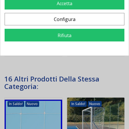
gioco di testa
manuale a gesso
Accetta
Configura
231,00 €
-71,56 €
378,00 €
-56,32 €
302,56 €
434,32 €
Rifiuta
Aggiungi al
Aggiungi al
carrello
carrello
16 Altri Prodotti Della Stessa
Categoria:
In Saldo!
Nuovo
In Saldo!
Nuovo