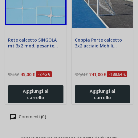
Rete calcetto SINGOLA
Coppia Porte calcetto
mt 3x2 mod. pesante
3x2 acciaio Mobili
mm3
frontoni zincati
45,00 €
-7,46 €
741,00 €
-188,64 €
52,46 €
929,64 €
Aggiungi al
Aggiungi al
carrello
carrello
Commenti (0)