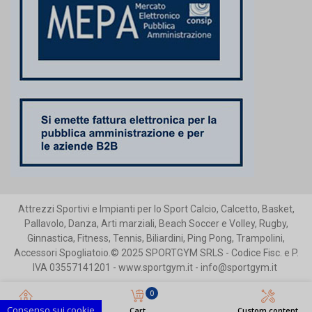
Attrezzi Sportivi e Impianti per lo Sport Calcio, Calcetto, Basket,
Pallavolo, Danza, Arti marziali, Beach Soccer e Volley, Rugby,
Ginnastica, Fitness, Tennis, Biliardini, Ping Pong, Trampolini,
Accessori Spogliatoio.© 2025 SPORTGYM SRLS - Codice Fisc. e P.
IVA 03557141201 - www.sportgym.it - info@sportgym.it
0
Consenso sui cookie
Home
Cart
Custom content