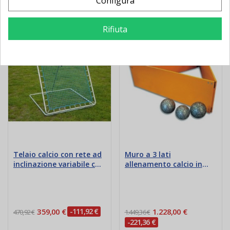
Configura
Potrebbe Anche Piacerti
Rifiuta
Nuovo
Nuovo
Telaio calcio con rete ad
Muro a 3 lati
inclinazione variabile cm
allenamento calcio in
105x105
legno
359,00 €
-111,92 €
1.228,00 €
470,92 €
1.449,36 €
-221,36 €