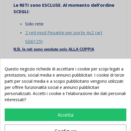
Le RETI sono ESCLUSE. Al momento dell'ordine
SCEGLI:
Solo rete
2 reti mod Pesante per porte 4x2 (art
SG6125)
N.B. le reti sono vendute solo ALLA COPPIA
E' possibile acquistare una
COPPIA
di porte a
prezzo
ULTERIORMENTE SCONTATO
al seguente
Questo negozio richiede di accettare i cookie per scopi legati a
link:
Coppia porte da calcio mt. 4x2 in ACCIAIO
prestazioni, social media e annunci pubblicitari. I cookie di terze
trasportabili
parti per social media e a scopo pubblicitario vengono utilizzati
per offrire funzionalità social e annunci pubblicitari
---Scarica lo schema di montaggio e la scheda
personalizzati. Accetti i cookie e l'elaborazione dei dati personali
tecnica nella sezione "Documenti Allegati"---
interessati?
Accetta