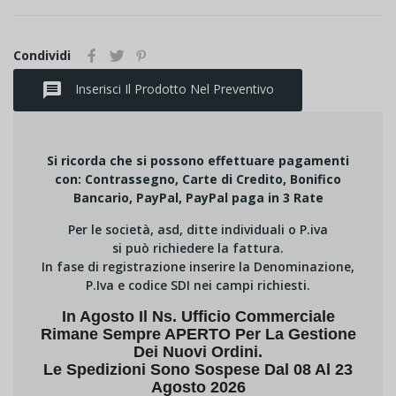
Condividi
message
Inserisci Il Prodotto Nel Preventivo
Si ricorda che si possono effettuare pagamenti
con: Contrassegno, Carte di Credito, Bonifico
Bancario, PayPal, PayPal paga in 3 Rate
Per le società, asd, ditte individuali o P.iva
si può richiedere la fattura.
In fase di registrazione inserire la Denominazione,
P.Iva e codice SDI nei campi richiesti.
In Agosto Il Ns. Ufficio Commerciale
Rimane Sempre APERTO Per La Gestione
Dei Nuovi Ordini.
Le Spedizioni Sono Sospese Dal 08 Al 23
Agosto 2026