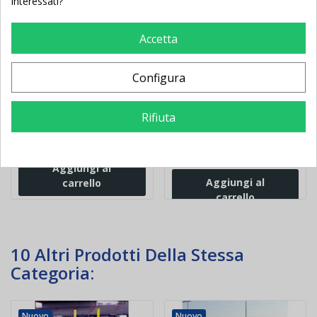
interessati?
Accetta
Telaio calcio con rete ad
Muro a rimbalzo
inclinazione variabile cm
alterato per portieri
Configura
105x105
calcio
Rifiuta
359,00 €
-111,92 €
2.553,00 €
470,92 €
3.014,62 €
-461,62 €
Aggiungi al
Aggiungi al
carrello
carrello
10 Altri Prodotti Della Stessa
Categoria:
Nuovo
Nuovo