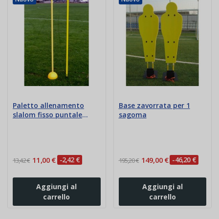
Paletto allenamento
Base zavorrata per 1
slalom fisso puntale
sagoma
acciaio
11,00 €
-2,42 €
149,00 €
-46,20 €
13,42 €
195,20 €
Aggiungi al
Aggiungi al
carrello
carrello