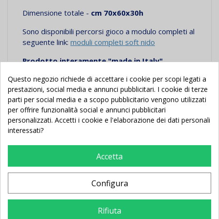
Dimensione totale -
cm 70x60x30h
Sono disponibili percorsi gioco a modulo completi al
seguente link:
moduli completi soft nido
Prodotto interamente "made in Italy"
conforme alle attuali norme di sicurezza
Questo negozio richiede di accettare i cookie per scopi legati a
prestazioni, social media e annunci pubblicitari. I cookie di terze
---TEMPI DI CONSEGNA INDICATIVI
: 20 gg
---
parti per social media e a scopo pubblicitario vengono utilizzati
per offrire funzionalità social e annunci pubblicitari
personalizzati. Accetti i cookie e l'elaborazione dei dati personali
interessati?
Potrebbe Anche Piacerti
Accetta
Configura
Nuovo
Nuovo
Rifiuta