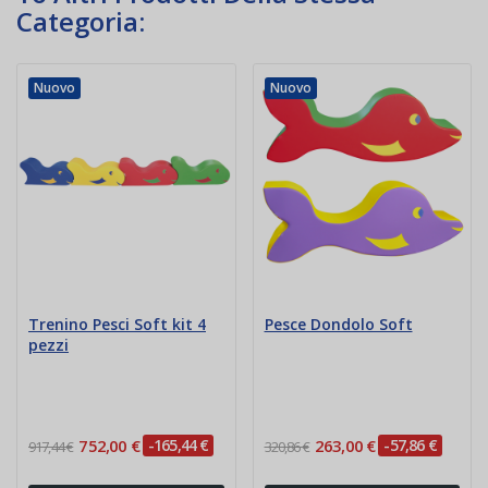
Categoria:
Nuovo
Nuovo
Trenino Pesci Soft kit 4
Pesce Dondolo Soft
pezzi
752,00 €
-165,44 €
263,00 €
-57,86 €
917,44 €
320,86 €