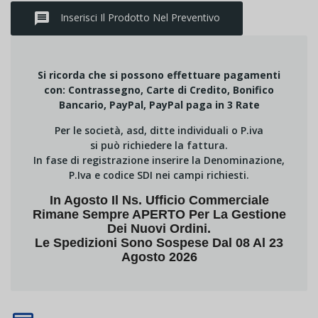
message
Inserisci Il Prodotto Nel Preventivo
Si ricorda che si possono effettuare pagamenti
con: Contrassegno, Carte di Credito, Bonifico
Bancario, PayPal, PayPal paga in 3 Rate
Per le società, asd, ditte individuali o P.iva
si può richiedere la fattura.
In fase di registrazione inserire la Denominazione,
P.Iva e codice SDI nei campi richiesti.
In Agosto Il Ns. Ufficio Commerciale
Rimane Sempre APERTO Per La Gestione
Dei Nuovi Ordini.
Le Spedizioni Sono Sospese Dal 08 Al 23
Agosto 2026