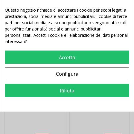
Questo negozio richiede di accettare i cookie per scopi legati a
prestazioni, social media e annunci pubblicitari. I cookie di terze
Potrebbe Anche Piacerti
parti per social media e a scopo pubblicitario vengono utilizzati
per offrire funzionalità social e annunci pubblicitari
personalizzati. Accetti i cookie e l'elaborazione dei dati personali
Nuovo
Nuovo
interessati?
Accetta
Configura
Rifiuta
Delimitatori di spazio
Materasso da ginnastica
(cinesini) colorati da 48
cm 200x100x10 Ignifugo
pezzi