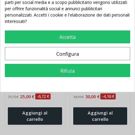
parti per social media e a scopo pubblicitario vengono utilizzati
per offrire funzionalità social e annunci pubblicitari
personalizzati. Accetti i cookie e l'elaborazione dei dati personali
interessati?
Accetta
Configura
Paletto allenamento
Delimitatori di spazio
slalom con base
(cinesini) colorati da 48
Rifiuta
pezzi
25,00 €
-6,72 €
30,00 €
-4,16 €
31,72 €
34,16 €
Aggiungi al
Aggiungi al
carrello
carrello