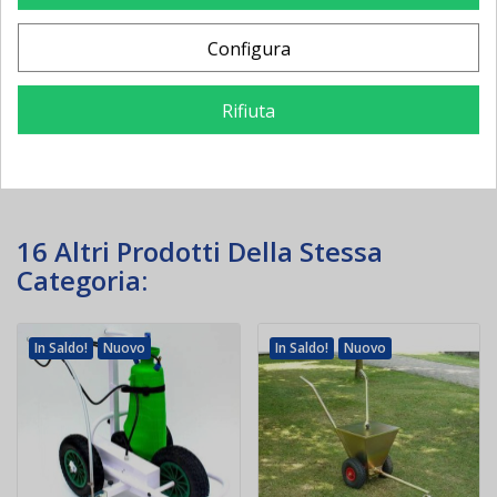
Configura
3,00 €
-1,27 €
0,60 €
-0,25 €
4,27 €
0,85 €
Rifiuta
Aggiungi al
Aggiungi al
carrello
carrello
16 Altri Prodotti Della Stessa
Categoria:
In Saldo!
Nuovo
In Saldo!
Nuovo