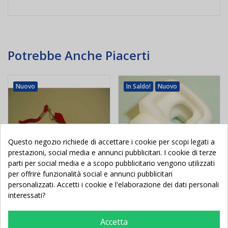
Potrebbe Anche Piacerti
Nuovo
In Saldo!
Nuovo
Questo negozio richiede di accettare i cookie per scopi legati a
prestazioni, social media e annunci pubblicitari. I cookie di terze
parti per social media e a scopo pubblicitario vengono utilizzati
per offrire funzionalità social e annunci pubblicitari
personalizzati. Accetti i cookie e l'elaborazione dei dati personali
interessati?
Fischietto plastica con
Gancio rete in nylon da
cordicella
AVVITARE porte calcio e
calcetto
Accetta