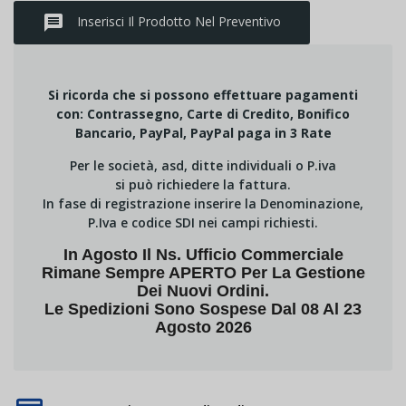
message
Inserisci Il Prodotto Nel Preventivo
Si ricorda che si possono effettuare pagamenti
con: Contrassegno, Carte di Credito, Bonifico
Bancario, PayPal, PayPal paga in 3 Rate
Per le società, asd, ditte individuali o P.iva
si può richiedere la fattura.
In fase di registrazione inserire la Denominazione,
P.Iva e codice SDI nei campi richiesti.
In Agosto Il Ns. Ufficio Commerciale
Rimane Sempre APERTO Per La Gestione
Dei Nuovi Ordini.
Le Spedizioni Sono Sospese Dal 08 Al 23
Agosto 2026