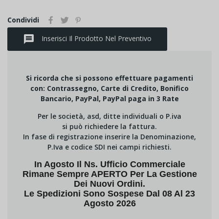
Condividi
message
Inserisci Il Prodotto Nel Preventivo
Si ricorda che si possono effettuare pagamenti
con: Contrassegno, Carte di Credito, Bonifico
Bancario, PayPal, PayPal paga in 3 Rate
Per le società, asd, ditte individuali o P.iva
si può richiedere la fattura.
In fase di registrazione inserire la Denominazione,
P.Iva e codice SDI nei campi richiesti.
In Agosto Il Ns. Ufficio Commerciale
Rimane Sempre APERTO Per La Gestione
Dei Nuovi Ordini.
Le Spedizioni Sono Sospese Dal 08 Al 23
Agosto 2026