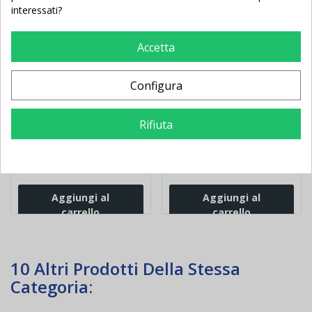
interessati?
Accetta
Muro a rimbalzo
Muro a 3 lati
alterato per portieri
allenamento calcio in
Configura
calcio
legno
Rifiuta
2.553,00 €
1.228,00 €
3.014,62 €
1.449,36 €
-461,62 €
-221,36 €
Aggiungi al
Aggiungi al
carrello
carrello
10 Altri Prodotti Della Stessa
Categoria: