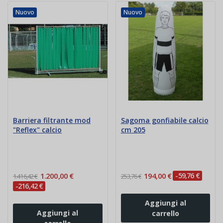
Nuovo
Nuovo
Barriera filtrante mod
Sagoma gonfiabile calcio
"Reflex" calcio
cm 205
1.200,00 €
194,00 €
-59,76 €
1.416,42 €
253,76 €
-216,42 €
Aggiungi al
Aggiungi al
carrello