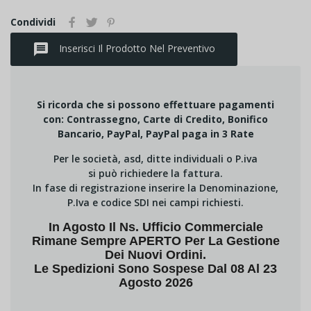
Condividi
message
Inserisci Il Prodotto Nel Preventivo
Si ricorda che si possono effettuare pagamenti
con: Contrassegno, Carte di Credito, Bonifico
Bancario, PayPal, PayPal paga in 3 Rate
Per le società, asd, ditte individuali o P.iva
si può richiedere la fattura.
In fase di registrazione inserire la Denominazione,
P.Iva e codice SDI nei campi richiesti.
In Agosto Il Ns. Ufficio Commerciale
Rimane Sempre APERTO Per La Gestione
Dei Nuovi Ordini.
Le Spedizioni Sono Sospese Dal 08 Al 23
Agosto 2026