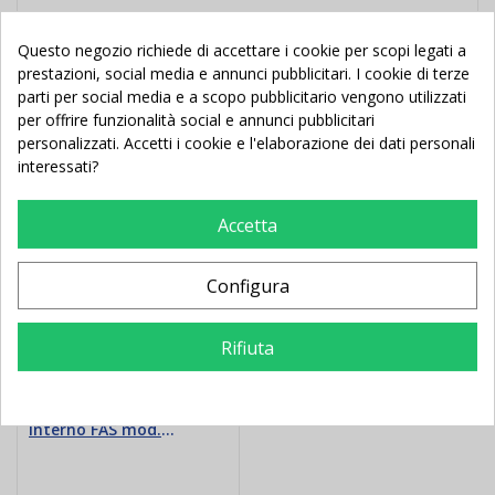
Questo negozio richiede di accettare i cookie per scopi legati a
prestazioni, social media e annunci pubblicitari. I cookie di terze
Potrebbe Anche Piacerti
parti per social media e a scopo pubblicitario vengono utilizzati
per offrire funzionalità social e annunci pubblicitari
personalizzati. Accetti i cookie e l'elaborazione dei dati personali
interessati?
Nuovo
Accetta
Configura
Rifiuta
Tavolo ping pong da
interno FAS mod.
GARDEN