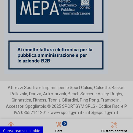
Attrezzi Sportivi e Impianti per lo Sport Calcio, Calcetto, Basket,
Pallavolo, Danza, Arti marziali, Beach Soccer e Volley, Rugby,
Ginnastica, Fitness, Tennis, Biliardini, Ping Pong, Trampolini,
Accessori Spogliatoio.© 2025 SPORTGYM SRLS - Codice Fisc. e P.
IVA 03557141201 - www.sportgym.it - info@sportgym.it
0
Consenso sui cookie
Home
Cart
Custom content