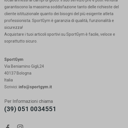
locali annessi ai campi di gioco. Il suo servizio pre e post vendita
garantiscono la massima soddisfazione tanto delle richieste del
cliente istituzionale quanto dei bisogni del più esigente atleta
professionista. SportGym è garanzia di qualità, funzionalità e
sicurezza!
Acquistare i tuoi articoli sportivi su SportGym è facile, veloce e
soprattutto sicuro.
SportGym
Via Beniamino Gigli,24
40137 Bologna
Italia
Scrivici:
info@sportgym.it
Per Informazioni chiama
(39) 051 0034551