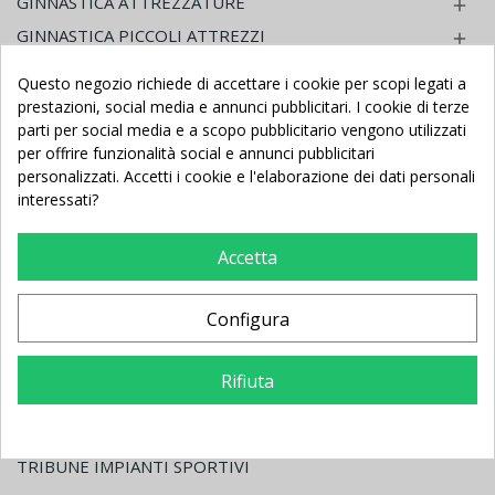
GINNASTICA ATTREZZATURE

GINNASTICA PICCOLI ATTREZZI

INFERMERIA - GINNASTICA MEDICA RIABILITATIVA

Questo negozio richiede di accettare i cookie per scopi legati a
MATERASSI - CORSIE - STUOIE

prestazioni, social media e annunci pubblicitari. I cookie di terze
parti per social media e a scopo pubblicitario vengono utilizzati
FITNESS AEROBICA E PILATES

per offrire funzionalità social e annunci pubblicitari
HOME FITNESS PALESTRA IN CASA

personalizzati. Accetti i cookie e l'elaborazione dei dati personali
interessati?
NUOTO ATTREZZATURE

CALCIO BALILLA - BILIARDINO

Accetta
BILIARDO - CARAMBOLA
TAVOLI PING PONG - TAM TAM

Configura
PROTEZIONI ANTINFORTUNISTICHE PER INTERNO

PROTEZIONI ANTINFORTUNISTICHE PER ESTERNO

Rifiuta
GIOCHI ASILO NIDO - SCUOLA INFANZIA

ARREDO ASILO NIDO - SCUOLA INFANZIA

TRIBUNE IMPIANTI SPORTIVI